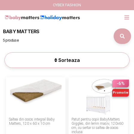
CYBEX FASHION
BABY MATTERS
GIFT CARD
5 produse
Cybex Fashion
Sorteaza
Italbaby Collections
Branduri
-6%
CARUCIOARE COPII
Promotie
SCAUNE AUTO
Saltea din cocos integral Baby
Patut pentru copii BabyMatters
SCOICI AUTO
Matters, 120 x 60 x 10 cm
Giggles, din lemn masiv, 120x60
cm, cu sertar si saltea de cocos
inclusa