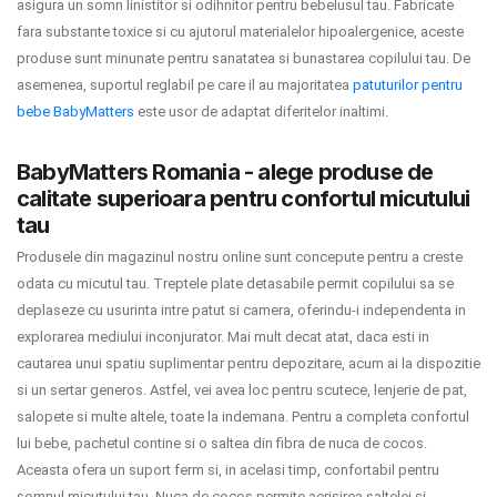
asigura un somn linistitor si odihnitor pentru bebelusul tau. Fabricate
Termeni si conditii
fara substante toxice si cu ajutorul materialelor hipoalergenice, aceste
produse sunt minunate pentru sanatatea si bunastarea copilului tau. De
Politica de confidentialitate
asemenea, suportul reglabil pe care il au majoritatea
patuturilor pentru
bebe BabyMatters
este usor de adaptat diferitelor inaltimi.
Politica de utilizare cookie-uri
BabyMatters Romania - alege produse de
Modalitati de plata
calitate superioara pentru confortul micutului
Politica de livrare si retur
tau
Produsele din magazinul nostru online sunt concepute pentru a creste
Formular de retur
odata cu micutul tau. Treptele plate detasabile permit copilului sa se
deplaseze cu usurinta intre patut si camera, oferindu-i independenta in
Garantia produselor
explorarea mediului inconjurator. Mai mult decat atat, daca esti in
Instalare scaune/scoici auto
cautarea unui spatiu suplimentar pentru depozitare, acum ai la dispozitie
si un sertar generos. Astfel, vei avea loc pentru scutece, lenjerie de pat,
ANPC
salopete si multe altele, toate la indemana. Pentru a completa confortul
lui bebe, pachetul contine si o saltea din fibra de nuca de cocos.
ANPC SAL
Aceasta ofera un suport ferm si, in acelasi timp, confortabil pentru
SOL
somnul micutului tau. Nuca de cocos permite aerisirea saltelei si