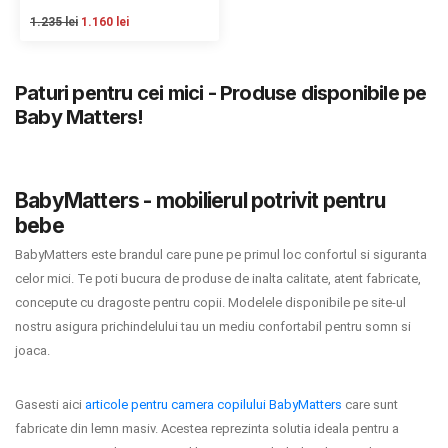
INGRIJIRE PERSONALA
1.235 lei
1.160 lei
BAIE SI TOALETA
Paturi pentru cei mici - Produse disponibile pe
Baby Matters!
Informatii companie
Despre noi
BabyMatters - mobilierul potrivit pentru
bebe
Blog
BabyMatters este brandul care pune pe primul loc confortul si siguranta
Regulament giveaway
celor mici. Te poti bucura de produse de inalta calitate, atent fabricate,
concepute cu dragoste pentru copii. Modelele disponibile pe site-ul
Showroom
nostru asigura prichindelului tau un mediu confortabil pentru somn si
Depozit
joaca.
Q & A
Gasesti aici
articole pentru camera copilului BabyMatters
care sunt
fabricate din lemn masiv. Acestea reprezinta solutia ideala pentru a
Branduri