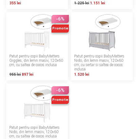
355 lei
1.225 lei
1.151 lei
LA PLIMBARE
-6%
CAMERA COPILULUI
Promotie
JUCARII
MARSUPII BEBELUSI
Patut pentru copii BabyMatters
Patut pentru copii BabyMatters
Giggles, din lemn masiv, 120x60
Nido, din lemn masiv, 120x60
cm, cu saltea de cocos inclusa
cm, cu sertar si saltea de cocos
LEAGANE COPII
inclusa
955 lei
897 lei
1.520 lei
BALANSOARE COPII
-6%
BABY MONITORS
Promotie
HRANIRE SI DIVERSIFICARE
Patut pentru copii BabyMatters
CASA SI CURATENIE
Nido, din lemn masiv, 120x60
cm, cu saltea de cocos inclusa