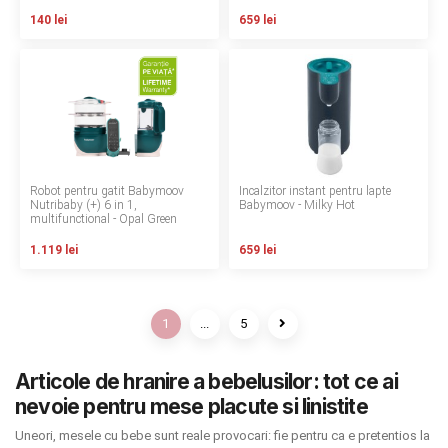
140 lei
659 lei
Robot pentru gatit Babymoov
Incalzitor instant pentru lapte
Nutribaby (+) 6 in 1,
Babymoov - Milky Hot
multifunctional - Opal Green
1.119 lei
659 lei
1
...
5
Articole de hranire a bebelusilor: tot ce ai
nevoie pentru mese placute si linistite
Uneori, mesele cu bebe sunt reale provocari: fie pentru ca e pretentios la