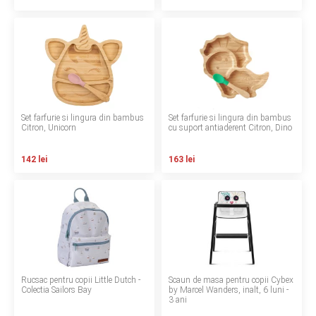
Termeni si conditii
Politica de confidentialitate
Politica de utilizare cookie-uri
Modalitati de plata
Set farfurie si lingura din bambus
Set farfurie si lingura din bambus
Citron, Unicorn
cu suport antiaderent Citron, Dino
Politica de livrare si retur
142 lei
163 lei
Formular de retur
Garantia produselor
Instalare scaune/scoici auto
ANPC
Rucsac pentru copii Little Dutch -
Scaun de masa pentru copii Cybex
ANPC SAL
Colectia Sailors Bay
by Marcel Wanders, inalt, 6 luni -
3 ani
SOL