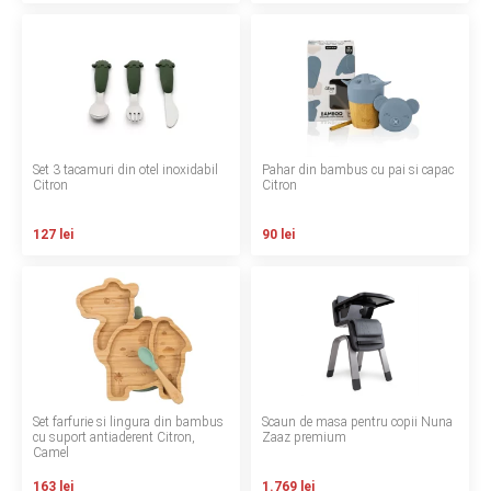
INGRIJIRE PERSONALA
BAIE SI TOALETA
Informatii companie
Set 3 tacamuri din otel inoxidabil
Pahar din bambus cu pai si capac
Citron
Citron
Despre noi
127 lei
90 lei
Blog
Regulament giveaway
Showroom
Depozit
Set farfurie si lingura din bambus
Scaun de masa pentru copii Nuna
Q & A
cu suport antiaderent Citron,
Zaaz premium
Camel
Branduri
163 lei
1.769 lei