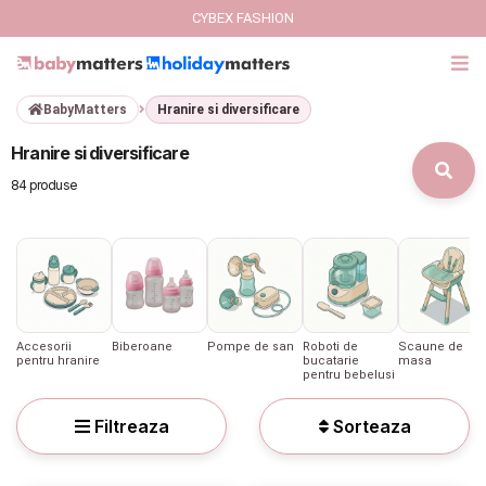
CYBEX FASHION
BabyMatters
Hranire si diversificare
GIFT CARD
Hranire si diversificare
Cybex Fashion
84 produse
Italbaby Collections
Branduri
CARUCIOARE COPII
Accesorii
Biberoane
Pompe de san
Roboti de
Scaune de
pentru hranire
bucatarie
masa
pentru bebelusi
SCAUNE AUTO
Filtreaza
Sorteaza
SCOICI AUTO