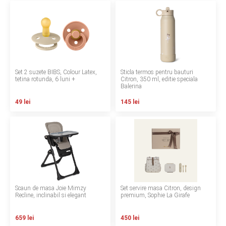
LA PLIMBARE
CAMERA COPILULUI
JUCARII
Set 2 suzete BIBS, Colour Latex,
Sticla termos pentru bauturi
tetina rotunda, 6 luni +
Citron, 350 ml, editie speciala
MARSUPII BEBELUSI
Balerina
49 lei
145 lei
LEAGANE COPII
BALANSOARE COPII
BABY MONITORS
HRANIRE SI DIVERSIFICARE
Scaun de masa Joie Mimzy
Set servire masa Citron, design
Recline, inclinabil si elegant
premium, Sophie La Girafe
CASA SI CURATENIE
659 lei
450 lei