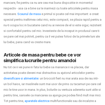
mancare, fie pentru ca nu are cea mai buna dispozitie in momentul
respectiv - asa ca e bine sa te inarmezi cu toate articolele pentru masa
necesare.
Scaunul de masa
e primul si poate cel mai important: e creat
special pentru inaltimea celui mic, este compact, se pliaza rapid pentru a
nu-ti ocupa loc in bucatarie cand nu ai nevoie de el si este sigur, rezistent
si confortabil pentru cel mic. Investeste de la inceput in produsul care ti
se pare cel mai potrivit, pentru ca il vei putea folosi de la primele luni ale
lui bebe, pana cand va creste mare.
Articole de masa pentru bebe ce vor
simplifica lucrurile pentru amandoi
Nu tot ce ii vei pune in fata lui bebe sa manance ii va placea, dar
activitatea poate deveni mai distractiva cu ajutorul articolelor pentru
diversificare si alimentatie
: un broccoli fiert nu mai arata asa de rau intr-
un bol haios, iar maslinele sunt mai usor de prins cu tacamuri pe care cel
mic le tine usor in mana. In plus, bolurile cu ventuza aderenta sunt utile si
pentru tine, sansele ca mancarea sa ajunga pe podea fiind mult mai mici.
Tot pentru tine,
aparatele electrice
multifunctionale sau de incalzire a