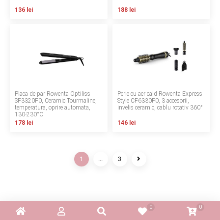
136 lei
188 lei
Placa de par Rowenta Optiliss
Perie cu aer cald Rowenta Express
SF3320F0, Ceramic Tourmaline,
Style CF6330F0, 3 accesorii,
temperatura, oprire automata,
invelis ceramic, cablu rotativ 360°
130‑230°C
178 lei
146 lei
1
...
3