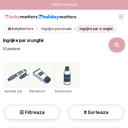
CYBEX FASHION
BabyMatters
Ingrijire personala
Ingrijire par si unghii
GIFT CARD
Ingrijire par si unghii
Cybex Fashion
53 produse
Italbaby Collections
Branduri
CARUCIOARE COPII
Aparate par
Balsamuri
Sampoane
SCAUNE AUTO
Filtreaza
Sorteaza
SCOICI AUTO