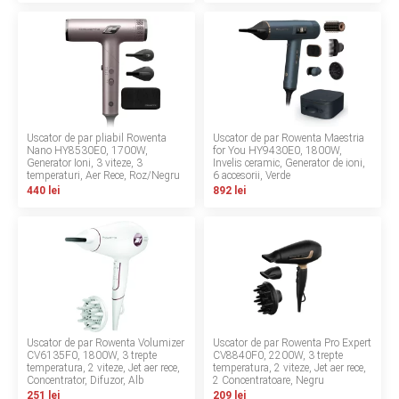
INGRIJIRE PERSONALA
BAIE SI TOALETA
Informatii companie
Uscator de par pliabil Rowenta
Uscator de par Rowenta Maestria
Nano HY8530E0, 1700W,
for You HY9430E0, 1800W,
Despre noi
Generator Ioni, 3 viteze, 3
Invelis ceramic, Generator de ioni,
temperaturi, Aer Rece, Roz/Negru
6 accesorii, Verde
440 lei
892 lei
Blog
Regulament giveaway
Showroom
Depozit
Uscator de par Rowenta Volumizer
Uscator de par Rowenta Pro Expert
Q & A
CV6135F0, 1800W, 3 trepte
CV8840F0, 2200W, 3 trepte
temperatura, 2 viteze, Jet aer rece,
temperatura, 2 viteze, Jet aer rece,
Concentrator, Difuzor, Alb
2 Concentratoare, Negru
Branduri
251 lei
209 lei