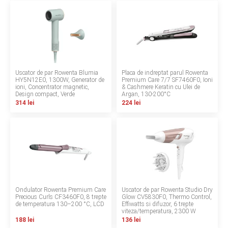
LA PLIMBARE
CAMERA COPILULUI
JUCARII
Uscator de par Rowenta Blumia
Placa de indreptat parul Rowenta
HY5N12E0, 1300W, Generator de
Premium Care 7/7 SF7460F0, Ioni
MARSUPII BEBELUSI
ioni, Concentrator magnetic,
& Cashmere Keratin cu Ulei de
Design compact, Verde
Argan, 130-200°C
314 lei
224 lei
LEAGANE COPII
BALANSOARE COPII
BABY MONITORS
HRANIRE SI DIVERSIFICARE
Ondulator Rowenta Premium Care
Uscator de par Rowenta Studio Dry
Precious Curls CF3460F0, 8 trepte
Glow CV5830F0, Thermo Control,
de temperatura 130–200 °C, LCD
Effiwatts si difuzor, 6 trepte
CASA SI CURATENIE
viteza/temperatura, 2300 W
188 lei
136 lei