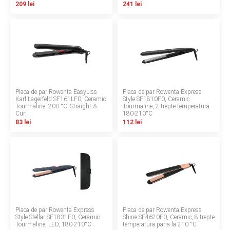
209 lei
241 lei
Contact
Copyright 2026 BabyMatters
Placa de par Rowenta EasyLiss
Placa de par Rowenta Express
Karl Lagerfeld SF161LF0, Ceramic
Style SF1810F0, Ceramic
Tourmaline, 200 °C, Straight &
Tourmaline, 2 trepte temperatura
Curl
180‑210°C
83 lei
112 lei
Placa de par Rowenta Express
Placa de par Rowenta Express
Style Stellar SF1831F0, Ceramic
Shine SF4620F0, Ceramic, 8 trepte
Tourmaline, LED, 180‑210°C
temperatura pana la 210 °C