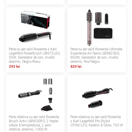
Termeni si conditii
Politica de confidentialitate
Politica de utilizare cookie-uri
Modalitati de plata
Perie cu aer cald Rowenta x Karl
Perie cu aer cald Rowenta Ultimate
Lagerfeld Powerbrush UB572LE0,
Experience Air Nano UB9B20E0,
55W, Generator de ioni, Invelis
Politica de livrare si retur
950W, Generator de ioni, Invelis
ceramic, Negru-Rosu
ceramic, Roz-Negru
293 lei
829 lei
Formular de retur
Garantia produselor
Instalare scaune/scoici auto
ANPC
Perie rotativa cu aer cald Rowenta
Perie rotativa cu aer cald Rowenta
ANPC SAL
Brush Activ UB9530F0, 2 trepte
x Karl Lagerfeld Pro Stylist
viteza & temperatura, 2 perii
CF961LF0, Keratin & Glow, 750 W
rotative, ceramic, 1000 W
SOL