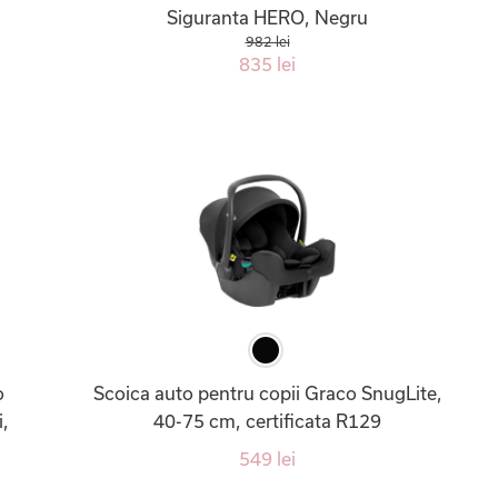
Siguranta HERO, Negru
982 lei
835 lei
o
Scoica auto pentru copii Graco SnugLite,
i,
40-75 cm, certificata R129
549 lei