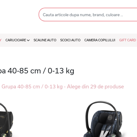
Y
CARUCIOARE
SCAUNE AUTO
SCOICI AUTO
CAMERA COPILULUI
GIFT CARD
pa 40-85 cm / 0-13 kg
to Grupa 40-85 cm / 0-13 kg - Alege din 29 de produse