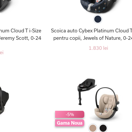
num Cloud T i-Size
Scoica auto Cybex Platinum Cloud T 
Jeremy Scott, 0-24
pentru copii, Jewels of Nature, 0-2
1.830 lei
ei
-5%
Gama Noua