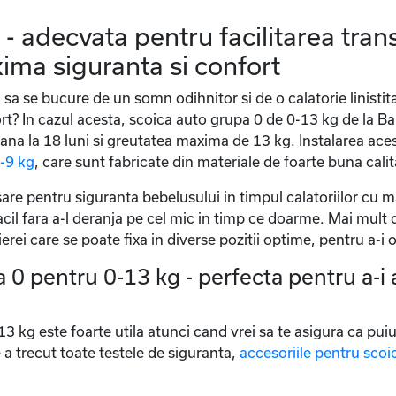
- adecvata pentru facilitarea tran
ima siguranta si confort
u sa se bucure de un somn odihnitor si de o calatorie linistit
t? In cazul acesta, scoica auto grupa 0 de 0-13 kg de la Ba
ana la 18 luni si greutatea maxima de 13 kg. Instalarea aces
0-9 kg
, care sunt fabricate din materiale de foarte buna calit
are pentru siguranta bebelusului in timpul calatoriilor cu m
cil fara a-l deranja pe cel mic in timp ce doarme. Mai mult d
tierei care se poate fixa in diverse pozitii optime, pentru a-i 
 0 pentru 0-13 kg - perfecta pentru a-i a
 kg este foarte utila atunci cand vrei sa te asigura ca puiul
 a trecut toate testele de siguranta,
accesoriile pentru scoi