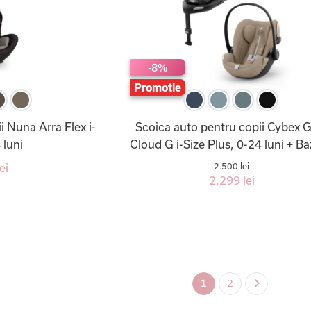
-8%
Promotie
i Nuna Arra Flex i-
Scoica auto pentru copii Cybex 
 luni
Cloud G i-Size Plus, 0-24 luni + B
ei
2.500 lei
2.299 lei
1
2