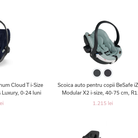
num Cloud T i-Size
Scoica auto pentru copii BeSafe i
s Luxury, 0-24 luni
Modular X2 i-size, 40-75 cm, R
ei
1.215 lei