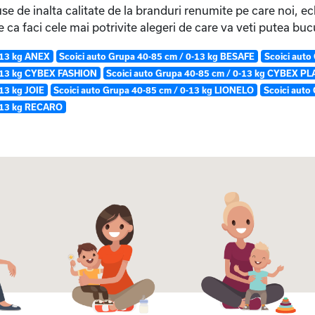
 de inalta calitate de la branduri renumite pe care noi, e
te ca faci cele mai potrivite alegeri de care va veti putea b
-13 kg ANEX
Scoici auto Grupa 40-85 cm / 0-13 kg BESAFE
Scoici auto
0-13 kg CYBEX FASHION
Scoici auto Grupa 40-85 cm / 0-13 kg CYBEX P
-13 kg JOIE
Scoici auto Grupa 40-85 cm / 0-13 kg LIONELO
Scoici auto
0-13 kg RECARO