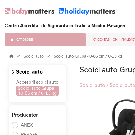
Centru Acreditat de Siguranta in Trafic a Micilor Pasageri
CATEGORII
CYBEX FASHION
ITALBAB
Scoici auto
Scoici auto Grupa 40-85 cm / 0-13 kg
Scoici auto Gru
Scoici auto
Accesorii scoici auto
Scoici auto / Scoici au
Scoici auto Grupa
40-85 cm / 0-13 kg
Producator
ANEX
BESAFE