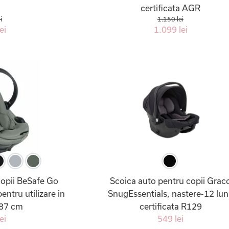
certificata AGR
i
1.150 lei
ei
1.099 lei
copii BeSafe Go
Scoica auto pentru copii Grac
entru utilizare in
SnugEssentials, nastere-12 lun
 87 cm
certificata R129
ei
549 lei