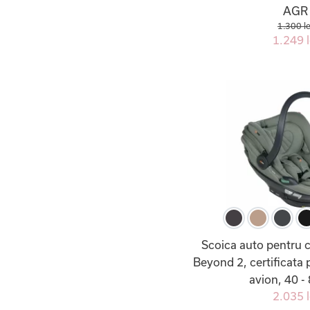
AGR
1.300 le
1.249 l
Scoica auto pentru 
Beyond 2, certificata p
avion, 40 -
2.035 l