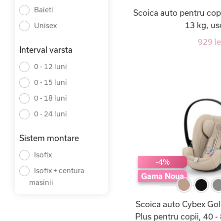
Baieti
Scoica auto pentru cop
13 kg, us
Unisex
929 le
Interval varsta
0 - 12 luni
0 - 15 luni
0 - 18 luni
0 - 24 luni
Sistem montare
Isofix
-4%
Isofix + centura
Gama Noua
masinii
Scoica auto Cybex Gol
Plus pentru copii, 40 -