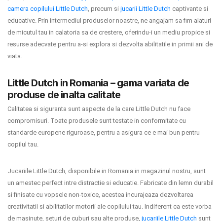
camera copilului Little Dutch
, precum si
jucarii Little Dutch
captivante si
educative. Prin intermediul produselor noastre, ne angajam sa fim alaturi
de micutul tau in calatoria sa de crestere, oferindu-i un mediu propice si
resurse adecvate pentru a-si explora si dezvolta abilitatile in primii ani de
viata.
Little Dutch in Romania – gama variata de
produse de inalta calitate
Calitatea si siguranta sunt aspecte de la care Little Dutch nu face
compromisuri. Toate produsele sunt testate in conformitate cu
standarde europene riguroase, pentru a asigura ce e mai bun pentru
copilul tau.
Jucariile Little Dutch, disponibile in Romania in magazinul nostru, sunt
un amestec perfect intre distractie si educatie. Fabricate din lemn durabil
si finisate cu vopsele non-toxice, acestea incurajeaza dezvoltarea
creativitatii si abilitatilor motorii ale copilului tau. Indiferent ca este vorba
de masinute, seturi de cuburi sau alte produse,
jucariile Little Dutch
sunt