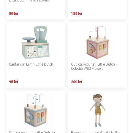
Little Dutch - Wild Flowers
Contact
50 lei
185 lei
Copyright 2026 BabyMatters
Cantar din Lemn Little Dutch
Cub cu Activitati Little Dutch -
Colectia Wild Flowers
95 lei
200 lei
Cub cu Activitati Little Dutch -
Papusa din material textil Little