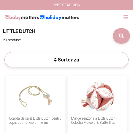
CYBEX FASHION
LITTLE DUTCH
GIFT CARD
29 produse
Cybex Fashion
Sorteaza
Italbaby Collections
Branduri
CARUCIOARE COPII
SCAUNE AUTO
Coarda de sarit Little Dutch pentru
Minge senzoriala Little Dutch -
SCOICI AUTO
copii, cu manere din lemn
Colectia Flowers & Butterflies