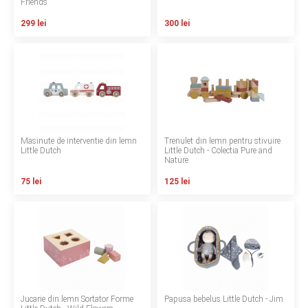
Friends
Termeni si conditii
299 lei
300 lei
Politica de confidentialitate
Politica de utilizare cookie-uri
Modalitati de plata
Politica de livrare si retur
Masinute de interventie din lemn
Trenulet din lemn pentru stivuire
Little Dutch
Little Dutch - Colectia Pure and
Nature
Formular de retur
75 lei
125 lei
Garantia produselor
Instalare scaune/scoici auto
ANPC
ANPC SAL
Jucarie din lemn Sortator Forme
Papusa bebelus Little Dutch - Jim
SOL