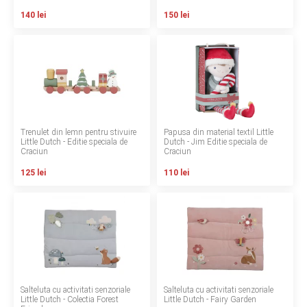
INGRIJIRE PERSONALA
140 lei
150 lei
BAIE SI TOALETA
Informatii companie
Despre noi
Trenulet din lemn pentru stivuire
Papusa din material textil Little
Little Dutch - Editie speciala de
Dutch - Jim Editie speciala de
Craciun
Craciun
Blog
125 lei
110 lei
Regulament giveaway
Showroom
Depozit
Q & A
Salteluta cu activitati senzoriale
Salteluta cu activitati senzoriale
Branduri
Little Dutch - Colectia Forest
Little Dutch - Fairy Garden