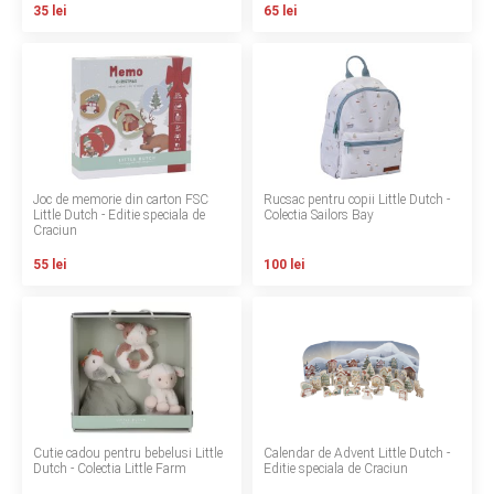
35 lei
65 lei
LA PLIMBARE
CAMERA COPILULUI
JUCARII
MARSUPII BEBELUSI
Joc de memorie din carton FSC
Rucsac pentru copii Little Dutch -
Little Dutch - Editie speciala de
Colectia Sailors Bay
Craciun
LEAGANE COPII
55 lei
100 lei
BALANSOARE COPII
BABY MONITORS
HRANIRE SI DIVERSIFICARE
Cutie cadou pentru bebelusi Little
Calendar de Advent Little Dutch -
CASA SI CURATENIE
Dutch - Colectia Little Farm
Editie speciala de Craciun