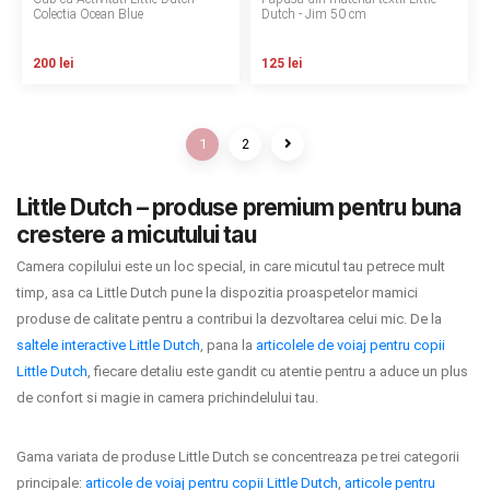
Colectia Ocean Blue
Dutch - Jim 50 cm
200 lei
125 lei
1
2
Little Dutch – produse premium pentru buna
crestere a micutului tau
Camera copilului este un loc special, in care micutul tau petrece mult
timp, asa ca Little Dutch pune la dispozitia proaspetelor mamici
produse de calitate pentru a contribui la dezvoltarea celui mic. De la
saltele interactive Little Dutch
, pana la
articolele de voiaj pentru copii
Little Dutch
, fiecare detaliu este gandit cu atentie pentru a aduce un plus
de confort si magie in camera prichindelului tau.
Gama variata de produse Little Dutch se concentreaza pe trei categorii
principale:
articole de voiaj pentru copii Little Dutch
,
articole pentru