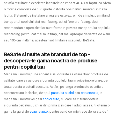
se afla rezultatele excelente la testele de impact ADAC si faptul ca ofera
o rotatie completa de 350 grade, datorita posibilitatii montarii in baza
isofix. Sistemul de instalare si reglare este extrem de simplu, permitand
transportul copilului atat rear-facing, cat si forward-facing, desi
recomandarile specialistilor sunt ferme in privinta transportului copilului
rear-facing pentru cat mai mult timp, cat mai aproape de varsta de 4 ani
sau 105 cm inaltime, acestea fiind limitarile scaunului BeSafe.
BeSafe si multe alte branduri de top -
descopera-le gama noastra de produse
pentru copilul tau
Magazinul nostru pune accent si isi doreste sa ofere doar produse de
calitate, care sa asigure siguranta copilului tau in orice imprejurare, pe
toata durata cresterii acestuia. Astfel, pe langa produsele esentiale
necesare unui bebelus, de tipul
patutului pliabil
sau
caruciorului
, in
magazinul nostru vei gasi
scoici auto
, cu care sa iti transporti in
siguranta bebelusul, chiar din prima zi in care il aduci acasa. Iti oferim o
gama larga si de
scaune auto
, pentru cand cel mic trece de varsta de 1