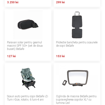
3.250 lei
299 lei
LA PLIMBARE
CAMERA COPILULUI
JUCARII
MARSUPII BEBELUSI
Paravan solar pentru geamul
Protectie bancheta pentru scaunele
masinii SPF 50+ (set de doua
de copii BeSafe
bucati) BeSafe
LEAGANE COPII
127 lei
153 lei
BALANSOARE COPII
BABY MONITORS
HRANIRE SI DIVERSIFICARE
Scaun auto pentru copii BeSafe iZi
Oglinda de masina BeSafe pentru
CASA SI CURATENIE
Turn i-Size, rotativ, 6 luni-4 ani
supravegherea copiilor XL² cu
lumina Led