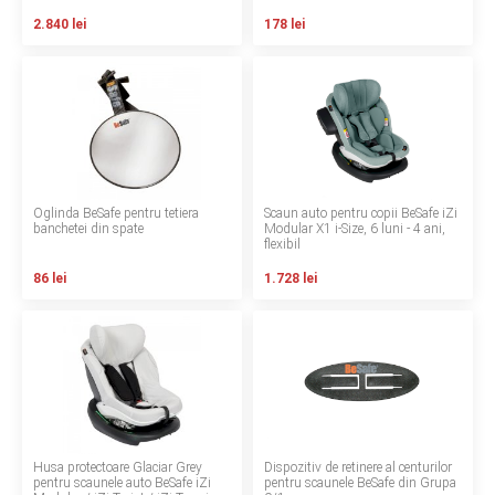
INGRIJIRE PERSONALA
2.840 lei
178 lei
BAIE SI TOALETA
Informatii companie
Despre noi
Oglinda BeSafe pentru tetiera
Scaun auto pentru copii BeSafe iZi
banchetei din spate
Modular X1 i-Size, 6 luni - 4 ani,
flexibil
Blog
86 lei
1.728 lei
Regulament giveaway
Showroom
Depozit
Q & A
Husa protectoare Glaciar Grey
Dispozitiv de retinere al centurilor
Branduri
pentru scaunele auto BeSafe iZi
pentru scaunele BeSafe din Grupa