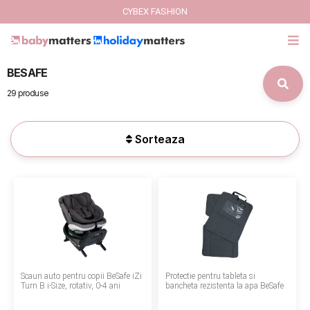
CYBEX FASHION
BESAFE
GIFT CARD
29 produse
Cybex Fashion
Sorteaza
Italbaby Collections
Branduri
CARUCIOARE COPII
SCAUNE AUTO
Scaun auto pentru copii BeSafe iZi
Protectie pentru tableta si
SCOICI AUTO
Turn B i-Size, rotativ, 0-4 ani
bancheta rezistenta la apa BeSafe