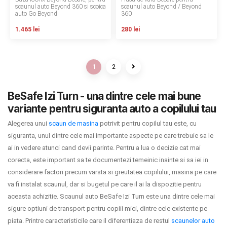
scaunul auto Beyond 360 si scoica
scaunul auto Beyond / Beyond
auto Go Beyond
360
1.465 lei
280 lei
1
2
BeSafe Izi Turn - una dintre cele mai bune
variante pentru siguranta auto a copilului tau
Alegerea unui
scaun de masina
potrivit pentru copilul tau este, cu
siguranta, unul dintre cele mai importante aspecte pe care trebuie sa le
ai in vedere atunci cand devii parinte. Pentru a lua o decizie cat mai
corecta, este important sa te documentezi temeinic inainte si sa iei in
considerare factori precum varsta si greutatea copilului, masina pe care
va fi instalat scaunul, dar si bugetul pe care il ai la dispozitie pentru
aceasta achizitie. Scaunul auto BeSafe Izi Turn este una dintre cele mai
sigure optiuni de transport pentru copiii mici, dintre cele existente pe
piata. Printre caracteristicile care il diferentiaza de restul
scaunelor auto