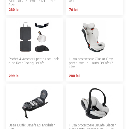
Modular / iZi Twist / iZi Turn i-
0/1
Size
Termeni si conditii
280 lei
76 lei
Politica de confidentialitate
Politica de utilizare cookie-uri
Modalitati de plata
Politica de livrare si retur
Pachet 4 Accesorii pentru scaunele
Husa protectoare Glaciar Grey
auto Rear Facing BeSafe
pentru scaunul auto BeSafe iZi
Flex
Formular de retur
299 lei
280 lei
Garantia produselor
Instalare scaune/scoici auto
ANPC
ANPC SAL
Baza ISOfix BeSafe iZi Modular i-
Husa protectoare BeSafe Glaciar
SOL