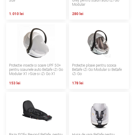
Size
Grey pentru scaun auto iZi Go
Modular
Contact
1.010 lei
280 lei
Copyright 2026 BabyMatters
Protectie insecte si soare UPF 50+
Protectie ploaie pentru scoica
pentru scaunele auto BeSafe iZi Go
BeSafe iZi Go Modular si BeSafe
Modular X1 i-Size si iZi Go X1
iZi Go
153 lei
178 lei
Baza ISOfix Beyond BeSafe, pentru
Husa de vara BeSafe pentru