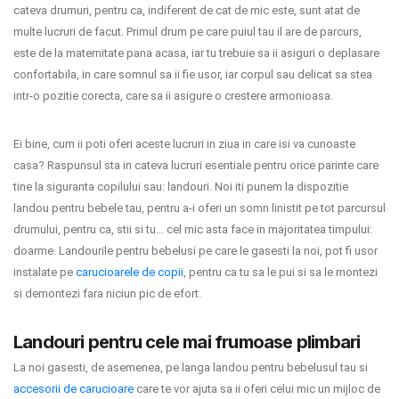
cateva drumuri, pentru ca, indiferent de cat de mic este, sunt atat de
multe lucruri de facut. Primul drum pe care puiul tau il are de parcurs,
este de la maternitate pana acasa, iar tu trebuie sa ii asiguri o deplasare
confortabila, in care somnul sa ii fie usor, iar corpul sau delicat sa stea
intr-o pozitie corecta, care sa ii asigure o crestere armonioasa.
Ei bine, cum ii poti oferi aceste lucruri in ziua in care isi va cunoaste
casa? Raspunsul sta in cateva lucruri esentiale pentru orice parinte care
tine la siguranta copilului sau: landouri. Noi iti punem la dispozitie
landou pentru bebele tau, pentru a-i oferi un somn linistit pe tot parcursul
drumului, pentru ca, stii si tu… cel mic asta face in majoritatea timpului:
doarme. Landourile pentru bebelusi pe care le gasesti la noi, pot fi usor
instalate pe
carucioarele de copii
, pentru ca tu sa le pui si sa le montezi
si demontezi fara niciun pic de efort.
Landouri pentru cele mai frumoase plimbari
La noi gasesti, de asemenea, pe langa landou pentru bebelusul tau si
accesorii de carucioare
care te vor ajuta sa ii oferi celui mic un mijloc de