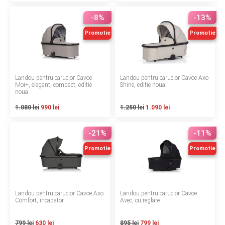
INGRIJIRE PERSONALA
-8%
-13%
BAIE SI TOALETA
Promotie
Promotie
Informatii companie
Landou pentru carucior Cavoe
Landou pentru carucior Cavoe Axo
Moi+, elegant, compact, editie
Shine, editie noua
Despre noi
noua
1.080 lei
990 lei
1.250 lei
1.090 lei
Blog
-21%
-11%
Regulament giveaway
Promotie
Promotie
Showroom
Depozit
Landou pentru carucior Cavoe Axo
Landou pentru carucior Cavoe
Q & A
Comfort, incapator
Avec, cu reglare
Branduri
799 lei
630 lei
895 lei
799 lei