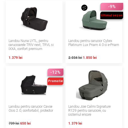
LA PLIMBARE
-9%
Ultimul sezon
CAMERA COPILULUI
JUCARII
Landou Nuna LYTL, pentru
Landou pentru carucior Cybex
carucioarele TRIV next, TRVL si
Platinum Lux Priam 4.0 si e-Priam
MARSUPII BEBELUSI
IXXA, confort premium
1.379 lei
2.034 lei
1.850 lei
LEAGANE COPII
-12%
BALANSOARE COPII
Promotie
BABY MONITORS
HRANIRE SI DIVERSIFICARE
Landou pentru carucior Cavoe
Landou Joie Calmi Signature
Osis 2.0, confortabil, protector
R129 pentru caruciore, cu
sistemul encore
CASA SI CURATENIE
739 lei
650 lei
1.379 lei