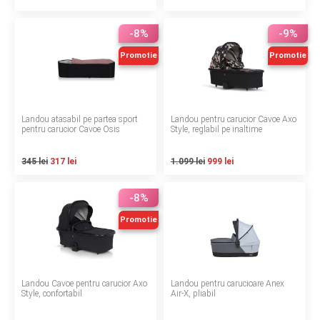
Termeni si conditii
-8%
-9%
Politica de confidentialitate
Promotie
Promotie
Politica de utilizare cookie-uri
Modalitati de plata
Landou atasabil pe partea sport
Landou pentru carucior Cavoe Axo
pentru carucior Cavoe Osis
Style, reglabil pe inaltime
Politica de livrare si retur
345 lei
317 lei
1.099 lei
999 lei
Formular de retur
-8%
Garantia produselor
Promotie
Instalare scaune/scoici auto
ANPC
Landou Cavoe pentru carucior Axo
Landou pentru carucioare Anex
ANPC SAL
Style, confortabil
Air-X, pliabil
SOL