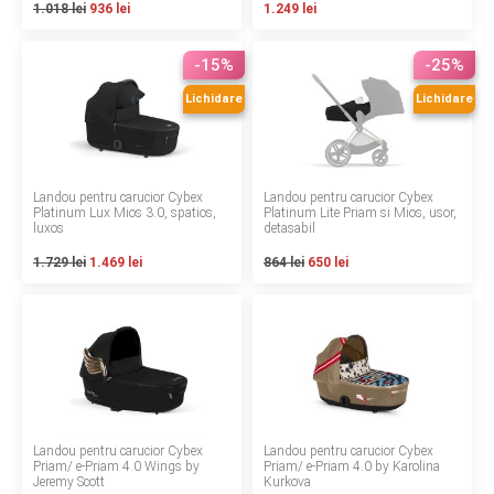
1.018 lei
936 lei
1.249 lei
Contact
-15%
-25%
Lichidare
Lichidare
Copyright 2026 BabyMatters
Landou pentru carucior Cybex
Landou pentru carucior Cybex
Platinum Lux Mios 3.0, spatios,
Platinum Lite Priam si Mios, usor,
luxos
detasabil
1.729 lei
1.469 lei
864 lei
650 lei
Landou pentru carucior Cybex
Landou pentru carucior Cybex
Priam/ e-Priam 4.0 Wings by
Priam/ e-Priam 4.0 by Karolina
Jeremy Scott
Kurkova