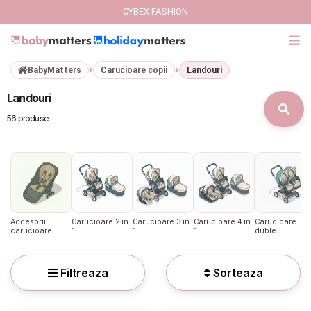
CYBEX FASHION
BabyMatters
Carucioare copii
Landouri
GIFT CARD
Landouri
Cybex Fashion
56 produse
Italbaby Collections
Branduri
CARUCIOARE COPII
Accesorii
Carucioare 2 in
Carucioare 3 in
Carucioare 4 in
Carucioare
carucioare
1
1
1
duble
SCAUNE AUTO
Filtreaza
Sorteaza
SCOICI AUTO