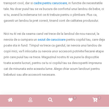
transport cool, dar si
cadre pentru carucioare
, in functie de necesitatile
tale. Nu doar puiul tau se va bucura de confortul unui landou de bebe, ci
si tu, avand la indemana tot ce iti trebuie pentru o plimbare. Plus ca,
gasesti un landou la pret corect, tinand cont de calitatea produsului.
Nici nu iti vei da seama cand vei trece de la landoul de nou-nascut, la
nevoia de a cumpara un
sezut de carucioare
pentru copilul tau, care deja
poate sta in fund. Timpul va trece ca gandul, iar nevoia unui landou de
copii mici, va fi inlocuita cu nevoia unor accesorii potrivite fiecarei etape
prin care puiul tau va trece. Magazinul nostru iti va pune la dispozitie
toate aceste lucruri, pentru ca tu si copilul tau sa descoperiti impreuna
cat de minunata este aceasta lume. Alege chiar acum landouri pentru
bebelusi sau alte accesorii necesare.