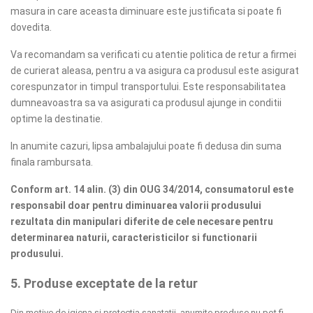
masura in care aceasta diminuare este justificata si poate fi
dovedita.
Va recomandam sa verificati cu atentie politica de retur a firmei
de curierat aleasa, pentru a va asigura ca produsul este asigurat
corespunzator in timpul transportului. Este responsabilitatea
dumneavoastra sa va asigurati ca produsul ajunge in conditii
optime la destinatie.
In anumite cazuri, lipsa ambalajului poate fi dedusa din suma
finala rambursata.
Conform art. 14 alin. (3) din OUG 34/2014, consumatorul este
responsabil doar pentru diminuarea valorii produsului
rezultata din manipulari diferite de cele necesare pentru
determinarea naturii, caracteristicilor si functionarii
produsului.
5. Produse exceptate de la retur
Din motive de igiena si protectia sanatatii, anumite produse nu pot fi