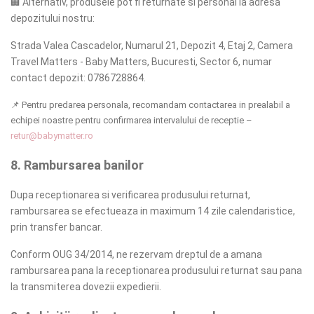
🏢
Alternativ, produsele pot fi returnate si personal la adresa
depozitului nostru:
Strada Valea Cascadelor, Numarul 21, Depozit 4, Etaj 2, Camera
Travel Matters - Baby Matters, Bucuresti, Sector 6, numar
contact depozit: 0786728864.
📌
Pentru predarea personala, recomandam contactarea in prealabil a
echipei noastre pentru confirmarea intervalului de receptie –
retur@babymatter.ro
8. Rambursarea banilor
Dupa receptionarea si verificarea produsului returnat,
rambursarea se efectueaza in maximum 14 zile calendaristice,
prin transfer bancar.
Conform OUG 34/2014, ne rezervam dreptul de a amana
rambursarea pana la receptionarea produsului returnat sau pana
la transmiterea dovezii expedierii.