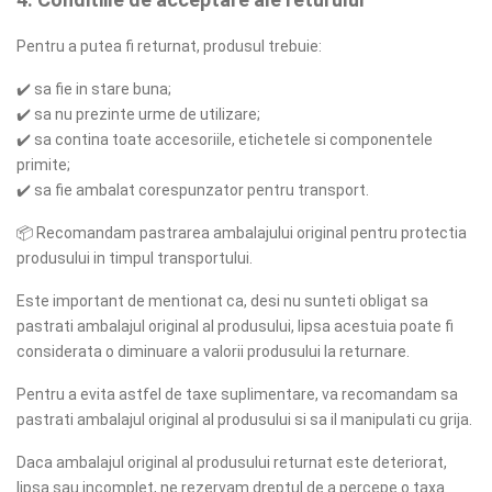
Pentru a putea fi returnat, produsul trebuie:
✔️
sa fie in stare buna;
✔️
sa nu prezinte urme de utilizare;
✔️
sa contina toate accesoriile, etichetele si componentele
primite;
✔️
sa fie ambalat corespunzator pentru transport.
📦
Recomandam pastrarea ambalajului original pentru protectia
produsului in timpul transportului.
Este important de mentionat ca, desi nu sunteti obligat sa
pastrati ambalajul original al produsului, lipsa acestuia poate fi
considerata o diminuare a valorii produsului la returnare.
Pentru a evita astfel de taxe suplimentare, va recomandam sa
pastrati ambalajul original al produsului si sa il manipulati cu grija.
Daca ambalajul original al produsului returnat este deteriorat,
lipsa sau incomplet, ne rezervam dreptul de a percepe o taxa