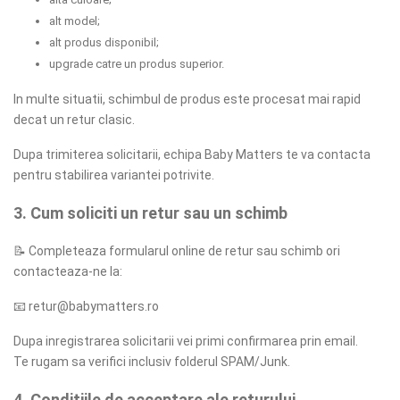
alt model;
alt produs disponibil;
upgrade catre un produs superior.
In multe situatii, schimbul de produs este procesat mai rapid
decat un retur clasic.
Dupa trimiterea solicitarii, echipa Baby Matters te va contacta
pentru stabilirea variantei potrivite.
3. Cum soliciti un retur sau un schimb
📝
Completeaza formularul online de retur sau schimb ori
contacteaza-ne la:
📧
retur@babymatters.ro
Dupa inregistrarea solicitarii vei primi confirmarea prin email.
Te rugam sa verifici inclusiv folderul SPAM/Junk.
4. Conditiile de acceptare ale returului