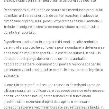
aleasa, inclusiv prin intermediul firmei de curierat selectate.
Recomandam si, in functie de natura si dimensiunea produsului,
solicitam utilizarea unei cutii de carton rezistente, adecvate
dimensiunilor produsului, pentru expedierea returului. Ambalajul
trebuie sa asigure protectia corespunzatoare a produsului pe
durata transportului.
Expedierea produselor in pungi subtiri, saci sau alte ambalaje
care nu ofera protectie suficienta poate conduce la deteriorarea
acestora in timpul transportului. In astfel de situatii, in cazul in
care produsul ajunge deteriorat ca urmare a ambalarii
necorespunzatoare, consumatorul poate fi responsabil pentru
diminuarea valorii produsului, in conditiile prevazute de legislatia
aplicabila.
In cazul in care produsul returnat prezinta deteriorari, urme de
utilizare sau alte modificari care depasesc ceea ce este necesar
pentru verificarea naturii, caracteristicilor si functionarii
produsului, ne rezervam dreptul de a aplica o diminuare
corespunzatoare a valorii rambursate sau refuzarea returului, in