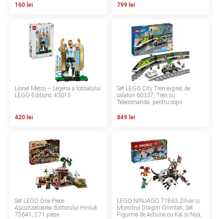
160 lei
799 lei
LA PLIMBARE
CAMERA COPILULUI
JUCARII
MARSUPII BEBELUSI
Lionel Messi – Legena a fotbalului
Set LEGO City Tren expres de
LEGO Editions 43015
calatori 60337, Tren cu
Telecomanda, pentru copii
LEAGANE COPII
420 lei
849 lei
BALANSOARE COPII
BABY MONITORS
HRANIRE SI DIVERSIFICARE
Set LEGO One Piece
LEGO NINJAGO 71863 Zilvar si
CASA SI CURATENIE
Ascunzatoarea doctorului Hiriluk
Monstrul Dragon Grimtak, Set
75641, 271 piese
Figurine de Actiune cu Kai si Nya,