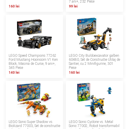
7 ani+, 232 Piese
INGRIJIRE PERSONALA
160 lei
99 lei
BAIE SI TOALETA
Informatii companie
Despre noi
LEGO Speed Champions 77262
LEGO City Buldoexcavator galben
Ford Mustang Hoonicorn V1 Ken
60480, Set de Constructie Utilaj de
Block, Masina de Curse, 9 ani+,
Santier, cu 2 Minifigurine, 301
Blog
345 Piese
Piese
140 lei
160 lei
Regulament giveaway
Showroom
Depozit
Q & A
LEGO Sonic Super Shadow vs.
LEGO Sonic Cyclone vs. Metal
Branduri
Biolizard 77003, Set de constructie
Sonic 77002, Robot transformabil