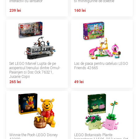
interactiv cu lansator
si minifigurine de colectie
Termeni si conditii
239 lei
160 lei
Politica de confidentialitate
Politica de utilizare cookie-uri
Modalitati de plata
Politica de livrare si retur
Set LEGO Marvel Lupta de pe
Loc de joaca pentru catelusi LEGO
acoperisul trenului dintre Omul-
Friends 42665
Paianjen si Doc Ock 76321,
Formular de retur
Jucarie Copii
265 lei
49 lei
Garantia produselor
Instalare scaune/scoici auto
ANPC
ANPC SAL
Winnie the Pooh LEGO Disney
LEGO Botanicals Plante
SOL