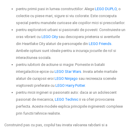
pentru primii pasi in lumea constructiilor: Alege
LEGO DUPLO
, o
colectie cu piese mari, sigure si viu colorate. Este conceputa
special pentru manutele curioase ale copiilor mici si prescolarilor.
pentru exploratorii urbani si pasionatii de povesti: Construieste un
oras vibrant cu
LEGO City
sau descopera prietenia si aventurile
din Heartlake City alaturi de personajele din
LEGO Friends
.
Ambele optiuni sunt ideale pentru a incuraja jocurile de rol si
interactiunea sociala.
pentru iubitorii de actiune si magie: Porneste in batalii
intergalactice epice cu
LEGO Star Wars
. Invata artele martiale
alaturi de curajosii eroi
LEGO Ninjago
sau recreeaza scenele
vrajitoresti preferate cu
LEGO Harry Potter
.
pentru micii ingineri si pasionatii auto: daca ai un adolescent
pasionat de mecanica,
LEGO Technic
ii va oferi provocarea
perfecta. Aceste modele explica principiile ingineresti complexe
prin functii tehnice realiste.
Construind pas cu pas, copilul tau invata valoarea rabdarii si a