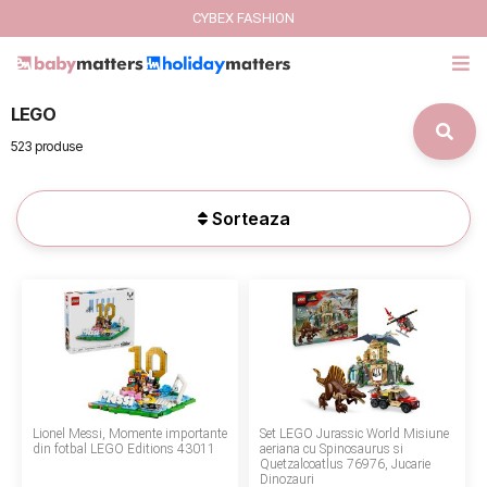
CYBEX FASHION
LEGO
GIFT CARD
523 produse
Cybex Fashion
Sorteaza
Italbaby Collections
Branduri
CARUCIOARE COPII
SCAUNE AUTO
Lionel Messi, Momente importante
Set LEGO Jurassic World Misiune
SCOICI AUTO
din fotbal LEGO Editions 43011
aeriana cu Spinosaurus si
Quetzalcoatlus 76976, Jucarie
Dinozauri