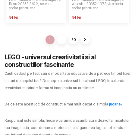
Rosu 20352-2623, Accesoriu
Albastru 20352-1973, Accesoriu
scolar pentru copii
scolar pentru copii
54 lei
54 lei
1
...
30
LEGO - universul creativitatii si al
constructiilor fascinante
Cauti cadoul perfect sau o modalitate educativa de a petrece timpul liber
alaturi de copilul tau? Descopera universul fascinant LEGO, locul unde
creativitatea prinde forma si imaginatia nu are limite.
De ce este acest joc de constructie mai mult decat o simpla
jucarie
?
Raspunsul este simplu, fiecare caramida asamblata ii dezvolta micutului
tau imaginatia, coordonarea motrica fina si gandirea logica, oferindu-i
ore intregi de joaca departe de ecrane.