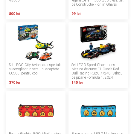
43300
leganatoare 11506, 253 piese, Set
de Constructie Flori in Ghiveci
Contact
800 lei
99 lei
Copyright 2026 BabyMatters
Set LEGO City Avion, autospeciala
Set LEGO Speed Champions
si aeroglisor in versiuni adaptate
Masina de curse F1 Oracle Red
60505, pentru copii
Bull Racing RB20 77248, Vehicul
de jucarie Formula 1, 2024
370 lei
140 lei
Penar cilindric LEGO Minifigurine
Penar cilindric LEGO Minifigurine