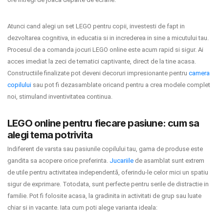
Atunci cand alegi un set LEGO pentru copii, investesti de fapt in
dezvoltarea cognitiva, in educatia si in increderea in sine a micutului tau.
Procesul de a comanda jocuri LEGO online este acum rapid si sigur. Ai
acces imediat la zeci de tematici captivante, direct de la tine acasa.
Constructiile finalizate pot deveni decoruri impresionante pentru
camera
copilului
sau pot fi dezasamblate oricand pentru a crea modele complet
noi, stimuland inventivitatea continua.
LEGO online pentru fiecare pasiune: cum sa
alegi tema potrivita
Indiferent de varsta sau pasiunile copilului tau, gama de produse este
gandita sa acopere orice preferinta.
Jucariile
de asamblat sunt extrem
de utile pentru activitatea independentă, oferindu-le celor mici un spatiu
sigur de exprimare. Totodata, sunt perfecte pentru serile de distractie in
familie. Pot fi folosite acasa, la gradinita in activitati de grup sau luate
chiar si in vacante. Iata cum poti alege varianta ideala: