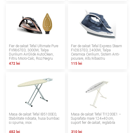
INGRIJIRE PERSONALA
BAIE SI TOALETA
Informatii companie
Fier de calcat Tefal Ultimate Pure
Fier de calcat Tefal Express Steam
FV9867E0, 3000W, Talpa
FV2837E0, 2400W, Talpa
Despre noi
Durilium AirGlide AutoClean,
Ceramica Cerilium, Sistem Anti-
Filtru Micro-Calc, Roz/Negru
picurare, Alb/Albastru
472 lei
115 lei
Blog
Regulament giveaway
Showroom
Depozit
Masa de calcat Tefal IB5100E0,
Masa de calcat Tefal TI1200E1 –
Q & A
Stabilitate ridicata, husa bumbac
Suprafata mare 124×40 cm,
si spuma, inox
suport fier de calcat, reglabila
Branduri
482 lei
310 lei