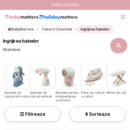
CYBEX FASHION
BabyMatters
Casa si Curatenie
Ingrijirea hainelor
GIFT CARD
Ingrijirea hainelor
Cybex Fashion
56 produse
Italbaby Collections
Branduri
CARUCIOARE COPII
Aparate de
Aparate de
Aparate pentru
Fiare de calcat
Mese de calca
calcat all-in-one
calcat vertical
indepartarea
cu abur
scamelor
SCAUNE AUTO
Filtreaza
Sorteaza
SCOICI AUTO