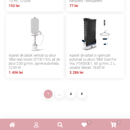
70 ml, 1200W
Recipient Transparent
152 lei
77 lei
Aparat de calcat vertical cu abur
Aparat de calcat si igienizat
Tefal Ixeo Vision QT1811E0, jet de
automat cu aburi Tefal Care For
abur 200 g/min, oprire automata,
You YT4050E1, 65 g/min, 2 L,
2200 W
uscator delicat, 1800 W
1.406 lei
3.286 lei
1
...
4