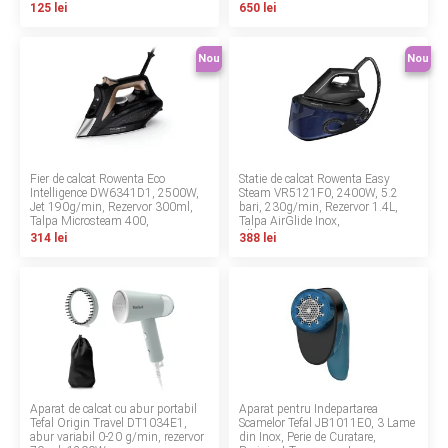
125 lei
650 lei
Contact
Nou
Nou
Copyright 2026 BabyMatters
Fier de calcat Rowenta Eco
Statie de calcat Rowenta Easy
Intelligence DW6341D1, 2500W,
Steam VR5121F0, 2400W, 5.2
Jet 190g/min, Rezervor 300ml,
bari, 230g/min, Rezervor 1.4L,
Talpa Microsteam 400,
Talpa AirGlide Inox,
Negru/Crem
Albastru/Negru
314 lei
388 lei
Aparat de calcat cu abur portabil
Aparat pentru Indepartarea
Tefal Origin Travel DT1034E1,
Scamelor Tefal JB1011E0, 3 Lame
abur variabil 0-20 g/min, rezervor
din Inox, Perie de Curatare,