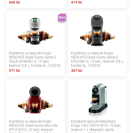
640 lei
419 lei
Contact
Nou
Copyright 2026 BabyMatters
Espressor cu capsule Krups
Espressor cu capsule Krups
NESCAFÉ Dolce Gusto Genio S
NESCAFÉ Dolce Gusto Genio S
Touch KP440E10, 15 bari,
KP243B10, 15 bari, rezervor 0,8 L,
rezervor 0.8 L, functie XL, 1500 W
functie XL, 1500 W
571 lei
367 lei
Espressor cu capsule Krups
Espressor capsule Nespresso
NESCAFÉ Dolce Gusto Mini Me
Krups CitiZ XN741B10, 19 bari,
KP123H10, 15 bari, rezervor
rezervor 1 L detasabil, oprire