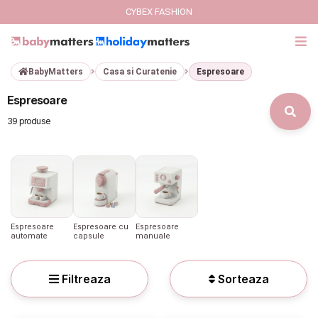
CYBEX FASHION
BabyMatters
Casa si Curatenie
Espresoare
GIFT CARD
Espresoare
Cybex Fashion
39 produse
Italbaby Collections
Branduri
CARUCIOARE COPII
Espresoare
Espresoare cu
Espresoare
automate
capsule
manuale
SCAUNE AUTO
Filtreaza
Sorteaza
SCOICI AUTO