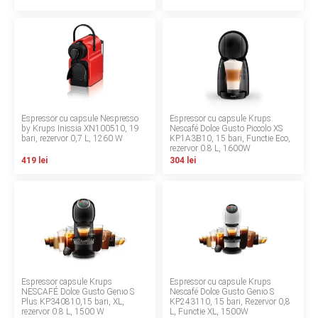
Termeni si conditii
Politica de confidentialitate
Politica de utilizare cookie-uri
Modalitati de plata
Espressor cu capsule Nespresso
Espressor cu capsule Krups
by Krups Inissia XN100510, 19
Nescafé Dolce Gusto Piccolo XS
bari, rezervor 0,7 L, 1260 W
Politica de livrare si retur
KP1A3B10, 15 bari, Functie Eco,
rezervor 0.8 L, 1600W
419 lei
304 lei
Formular de retur
Garantia produselor
Instalare scaune/scoici auto
ANPC
Espressor capsule Krups
Espressor cu capsule Krups
ANPC SAL
NESCAFÉ Dolce Gusto Genio S
Nescafé Dolce Gusto Genio S
Plus KP340810,15 bari, XL,
KP243110, 15 bari, Rezervor 0,8
rezervor 0.8 L, 1500 W
L, Functie XL, 1500W
SOL