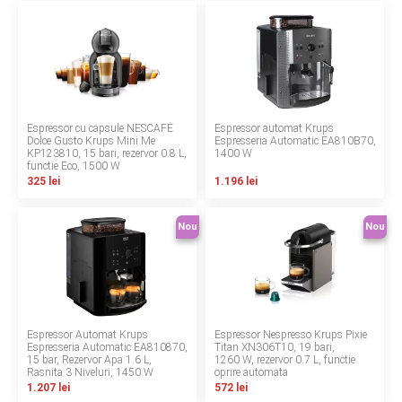
LA PLIMBARE
CAMERA COPILULUI
JUCARII
Espressor cu capsule NESCAFÉ
Espressor automat Krups
Dolce Gusto Krups Mini Me
Espresseria Automatic EA810B70, 15 bar,
MARSUPII BEBELUSI
KP123810, 15 bari, rezervor 0.8 L,
1400 W
functie Eco, 1500 W
325 lei
1.196 lei
LEAGANE COPII
Nou
Nou
BALANSOARE COPII
BABY MONITORS
HRANIRE SI DIVERSIFICARE
Espressor Automat Krups
Espressor Nespresso Krups Pixie
Espresseria Automatic EA810870,
Titan XN306T10, 19 bari,
15 bar, Rezervor Apa 1.6 L,
1260 W, rezervor 0.7 L, functie
CASA SI CURATENIE
Rasnita 3 Niveluri, 1450 W
oprire automata
1.207 lei
572 lei