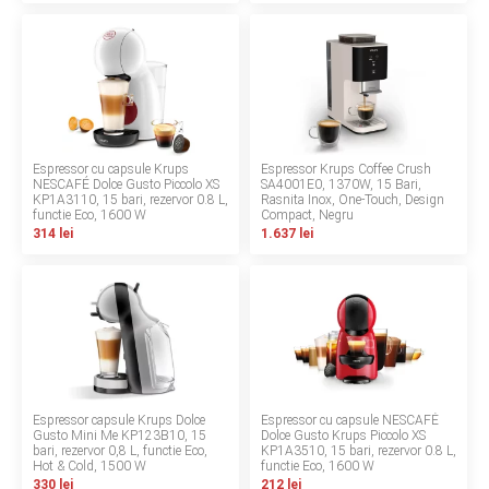
INGRIJIRE PERSONALA
BAIE SI TOALETA
Informatii companie
Espressor cu capsule Krups
Espressor Krups Coffee Crush
NESCAFÉ Dolce Gusto Piccolo XS
SA4001E0, 1370W, 15 Bari,
Despre noi
KP1A3110, 15 bari, rezervor 0.8 L,
Rasnita Inox, One-Touch, Design
functie Eco, 1600 W
Compact, Negru
314 lei
1.637 lei
Blog
Regulament giveaway
Showroom
Depozit
Espressor capsule Krups Dolce
Espressor cu capsule NESCAFÉ
Q & A
Gusto Mini Me KP123B10, 15
Dolce Gusto Krups Piccolo XS
bari, rezervor 0,8 L, functie Eco,
KP1A3510, 15 bari, rezervor 0.8 L,
Hot & Cold, 1500 W
functie Eco, 1600 W
Branduri
330 lei
212 lei