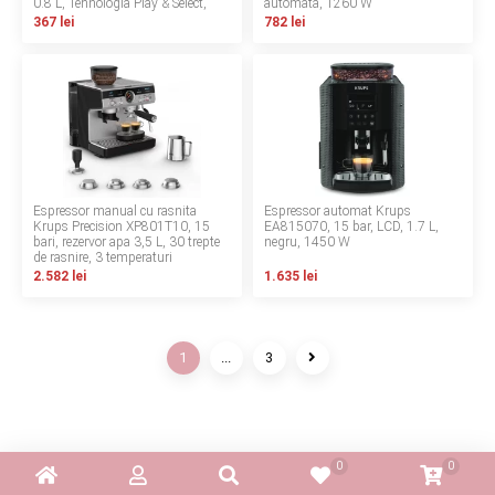
0.8 L, Tehnologia Play & Select,
automata, 1260 W
1500 W
367 lei
782 lei
Espressor manual cu rasnita
Espressor automat Krups
Krups Precision XP801T10, 15
EA815070, 15 bar, LCD, 1.7 L,
bari, rezervor apa 3,5 L, 30 trepte
negru, 1450 W
de rasnire, 3 temperaturi
2.582 lei
1.635 lei
1
...
3