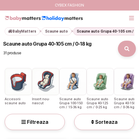
CYBEX FASHION
BabyMatters
Scaune auto
Scaune auto Grupa 40-105 cm / 0-
GIFT CARD
Scaune auto Grupa 40-105 cm / 0-18 kg
Cybex Fashion
31 produse
Italbaby Collections
Branduri
CARUCIOARE COPII
Accesorii
Insert nou-
Scaune auto
Scaune auto
Scaune auto
scaune auto
nascut
Grupa 100-150
Grupa 40-125
Grupa 40-150
cm / 15-36 kg
cm / 0-25 kg
cm / 0-36 kg
SCAUNE AUTO
Filtreaza
Sorteaza
SCOICI AUTO