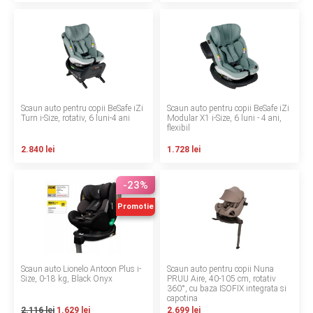
INGRIJIRE PERSONALA
BAIE SI TOALETA
Informatii companie
Scaun auto pentru copii BeSafe iZi
Scaun auto pentru copii BeSafe iZi
Turn i-Size, rotativ, 6 luni-4 ani
Modular X1 i-Size, 6 luni - 4 ani,
Despre noi
flexibil
2.840 lei
1.728 lei
Blog
-23%
Regulament giveaway
Promotie
Showroom
Depozit
Scaun auto Lionelo Antoon Plus i-
Scaun auto pentru copii Nuna
Q & A
Size, 0-18 kg, Black Onyx
PRUU Aire, 40-105 cm, rotativ
360°, cu baza ISOFIX integrata si
capotina
Branduri
2.116 lei
1.629 lei
2.699 lei