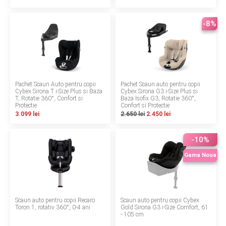
Termeni si conditii
-8%
Politica de confidentialitate
Politica de utilizare cookie-uri
Modalitati de plata
Pachet Scaun Auto pentru copii
Pachet Scaun auto pentru copii
Cybex Sirona T i-Size Plus si Baza
Cybex Sirona G3 i-Size Plus si
T, Rotatie 360°, Confort si
Politica de livrare si retur
Baza Isofix G3, Rotatie 360°,
Protectie
Confort si Protectie
3.099 lei
2.650 lei
2.450 lei
Formular de retur
-10%
Garantia produselor
Gama Noua
Instalare scaune/scoici auto
ANPC
Scaun auto pentru copii Recaro
Scaun auto pentru copii Cybex
ANPC SAL
Toron 1, rotativ 360°, 0-4 ani
Gold Sirona G3 i-Size Comfort, 61
- 105 cm
SOL