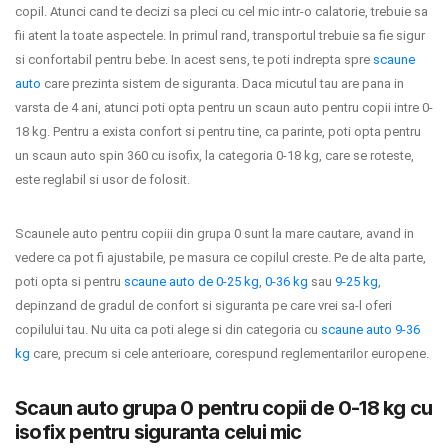
copil. Atunci cand te decizi sa pleci cu cel mic intr-o calatorie, trebuie sa
fii atent la toate aspectele. In primul rand, transportul trebuie sa fie sigur
si confortabil pentru bebe. In acest sens, te poti indrepta spre
scaune
auto
care prezinta sistem de siguranta. Daca micutul tau are pana in
varsta de 4 ani, atunci poti opta pentru un scaun auto pentru copii intre 0-
18 kg. Pentru a exista confort si pentru tine, ca parinte, poti opta pentru
un scaun auto spin 360 cu isofix, la categoria 0-18 kg, care se roteste,
este reglabil si usor de folosit.
Scaunele auto pentru copiii din grupa 0 sunt la mare cautare, avand in
vedere ca pot fi ajustabile, pe masura ce copilul creste. Pe de alta parte,
poti opta si pentru
scaune auto de 0-25 kg
,
0-36 kg
sau
9-25 kg
,
depinzand de gradul de confort si siguranta pe care vrei sa-l oferi
copilului tau. Nu uita ca poti alege si din categoria cu
scaune auto 9-36
kg
care, precum si cele anterioare, corespund reglementarilor europene.
Scaun auto grupa 0 pentru copii de 0-18 kg cu
isofix pentru siguranta celui mic