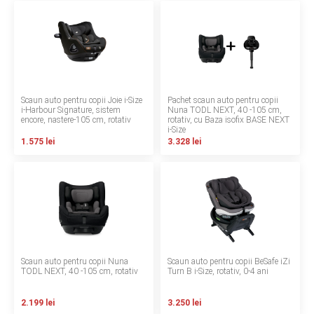
LA PLIMBARE
CAMERA COPILULUI
JUCARII
Scaun auto pentru copii Joie i-Size
Pachet scaun auto pentru copii
i-Harbour Signature, sistem
Nuna TODL NEXT, 40 -105 cm,
MARSUPII BEBELUSI
encore, nastere-105 cm, rotativ
rotativ, cu Baza isofix BASE NEXT
i-Size
1.575 lei
3.328 lei
LEAGANE COPII
BALANSOARE COPII
BABY MONITORS
HRANIRE SI DIVERSIFICARE
Scaun auto pentru copii Nuna
Scaun auto pentru copii BeSafe iZi
TODL NEXT, 40 -105 cm, rotativ
Turn B i-Size, rotativ, 0-4 ani
CASA SI CURATENIE
2.199 lei
3.250 lei