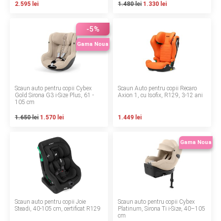
2.595 lei
1.480 lei
1.330 lei
Contact
-5%
Gama Noua
Copyright 2026 BabyMatters
Scaun auto pentru copii Cybex
Scaun Auto pentru copii Recaro
Gold Sirona G3 i-Size Plus, 61 -
Axion 1, cu Isofix, R129, 3-12 ani
105 cm
1.650 lei
1.570 lei
1.449 lei
Gama Noua
Scaun auto pentru copii Joie
Scaun auto pentru copii Cybex
Steadi, 40-105 cm, certificat R129
Platinum, Sirona Ti i-Size, 40–105
cm