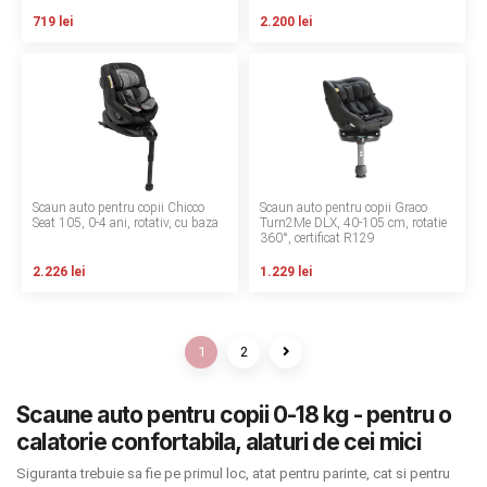
719 lei
2.200 lei
Scaun auto pentru copii Chicco
Scaun auto pentru copii Graco
Seat 105, 0-4 ani, rotativ, cu baza
Turn2Me DLX, 40-105 cm, rotatie
360°, certificat R129
2.226 lei
1.229 lei
1
2
Scaune auto pentru copii 0-18 kg - pentru o
calatorie confortabila, alaturi de cei mici
Siguranta trebuie sa fie pe primul loc, atat pentru parinte, cat si pentru