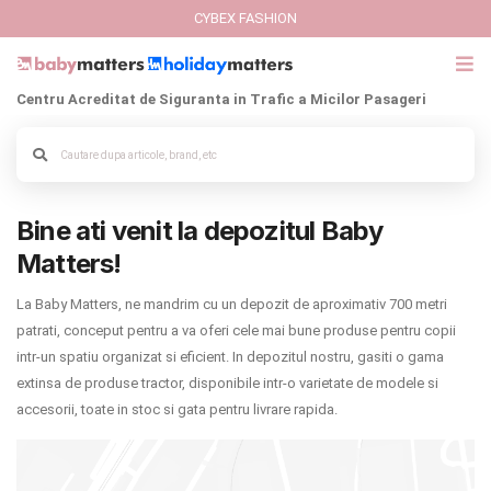
CYBEX FASHION
Centru Acreditat de Siguranta in Trafic a Micilor Pasageri
GIFT CARD
Cybex Fashion
Bine ati venit la depozitul Baby
Italbaby Collections
Matters!
Branduri
La Baby Matters, ne mandrim cu un depozit de aproximativ 700 metri
patrati, conceput pentru a va oferi cele mai bune produse pentru copii
CARUCIOARE COPII
intr-un spatiu organizat si eficient. In depozitul nostru, gasiti o gama
extinsa de produse tractor, disponibile intr-o varietate de modele si
SCAUNE AUTO
accesorii, toate in stoc si gata pentru livrare rapida.
SCOICI AUTO