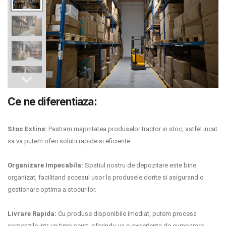
INGRIJIRE PERSONALA
BAIE SI TOALETA
Informatii companie
Despre noi
Ce ne diferentiaza:
Blog
Stoc Extins:
Pastram majoritatea produselor tractor in stoc, astfel incat
Regulament giveaway
sa va putem oferi solutii rapide si eficiente.
Showroom
Organizare Impecabila:
Spatiul nostru de depozitare este bine
Depozit
organizat, facilitand accesul usor la produsele dorite si asigurand o
gestionare optima a stocurilor.
Q & A
Livrare Rapida:
Cu produse disponibile imediat, putem procesa
Branduri
comenzile intr-un timp scurt, oferindu-va o experienta de cumparare