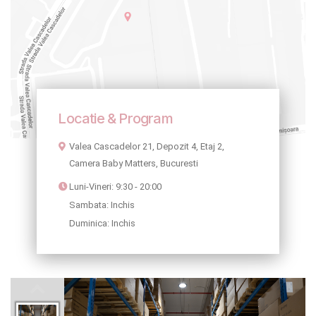
LA PLIMBARE
CAMERA COPILULUI
JUCARII
MARSUPII BEBELUSI
Locatie & Program
Valea Cascadelor 21, Depozit 4, Etaj 2,
LEAGANE COPII
Camera Baby Matters, Bucuresti
BALANSOARE COPII
Luni-Vineri: 9:30 - 20:00
Sambata: Inchis
BABY MONITORS
Duminica: Inchis
HRANIRE SI DIVERSIFICARE
CASA SI CURATENIE