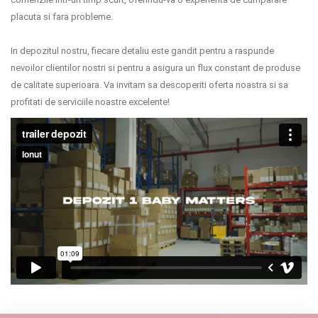
placuta si fara probleme.
Termeni si conditii
Politica de confidentialitate
In depozitul nostru, fiecare detaliu este gandit pentru a raspunde
nevoilor clientilor nostri si pentru a asigura un flux constant de produse
Politica de utilizare cookie-uri
de calitate superioara. Va invitam sa descoperiti oferta noastra si sa
profitati de serviciile noastre excelente!
Modalitati de plata
Politica de livrare si retur
Formular de retur
Garantia produselor
Instalare scaune/scoici auto
ANPC
ANPC SAL
SOL