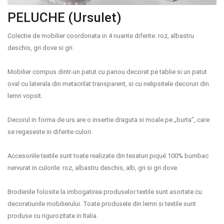
Termeni si conditii
PELUCHE (Ursulet)
Politica de confidentialitate
Colectie de mobilier coordonata in 4 nuante diferite: roz, albastru
deschis, gri dove si gri.
Politica de utilizare cookie-uri
Mobilier compus dintr-un patut cu panou decorat pe tablie si un patut
Modalitati de plata
oval cu laterala din metacrilat transparent, si cu nelipsitele decoruri din
lemn vopsit.
Politica de livrare si retur
Formular de retur
Decorul in forma de urs are o insertie draguta si moale pe „burta”, care
se regaseste in diferite culori.
Garantia produselor
Accesoriile textile sunt toate realizate din tesaturi piqué 100% bumbac
Instalare scaune/scoici auto
nervurat in culorile: roz, albastru deschis, alb, gri si gri dove.
ANPC
Broderiile folosite la imbogatirea produselor textile sunt asortate cu
ANPC SAL
decoratiunile mobilierului. Toate produsele din lemn si textile sunt
produse cu rigurozitate in Italia.
SOL