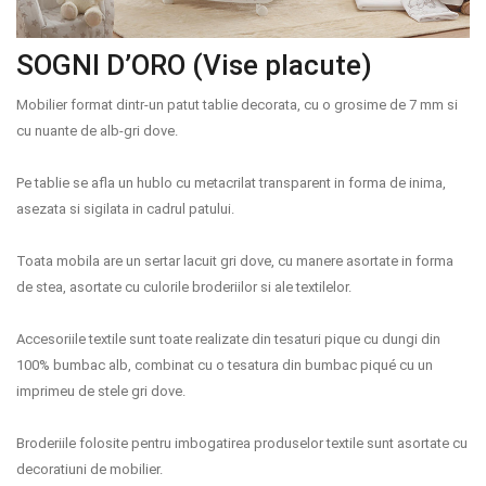
LA PLIMBARE
SOGNI D’ORO (Vise placute)
CAMERA COPILULUI
Mobilier format dintr-un patut tablie decorata, cu o grosime de 7 mm si
JUCARII
cu nuante de alb-gri dove.
MARSUPII BEBELUSI
Pe tablie se afla un hublo cu metacrilat transparent in forma de inima,
asezata si sigilata in cadrul patului.
LEAGANE COPII
Toata mobila are un sertar lacuit gri dove, cu manere asortate in forma
BALANSOARE COPII
de stea, asortate cu culorile broderiilor si ale textilelor.
Accesoriile textile sunt toate realizate din tesaturi pique cu dungi din
BABY MONITORS
100% bumbac alb, combinat cu o tesatura din bumbac piqué cu un
imprimeu de stele gri dove.
HRANIRE SI DIVERSIFICARE
Broderiile folosite pentru imbogatirea produselor textile sunt asortate cu
CASA SI CURATENIE
decoratiuni de mobilier.