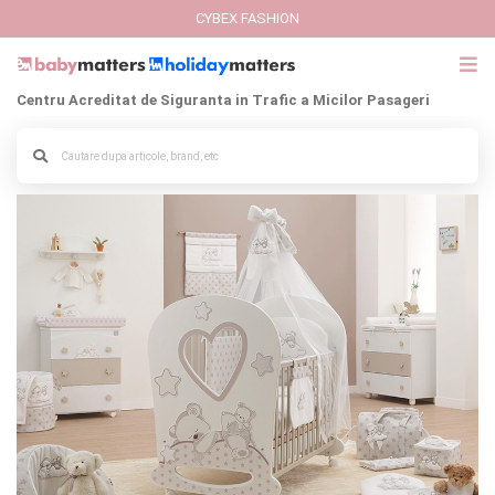
CYBEX FASHION
Centru Acreditat de Siguranta in Trafic a Micilor Pasageri
GIFT CARD
Cybex Fashion
Italbaby Collections
Branduri
CARUCIOARE COPII
SCAUNE AUTO
SCOICI AUTO