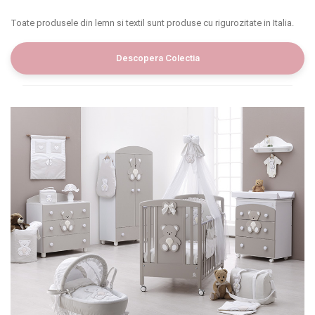
INGRIJIRE PERSONALA
Toate produsele din lemn si textil sunt produse cu rigurozitate in Italia.
BAIE SI TOALETA
Descopera Colectia
Informatii companie
Despre noi
Blog
Regulament giveaway
Showroom
Depozit
Q & A
Branduri