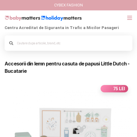
CYBEX FASHION
Centru Acreditat de Siguranta in Trafic a Micilor Pasageri
GIFT CARD
Alege culoarea cadrului
Cybex Fashion
Accesorii din lemn pentru casuta de papusi Little Dutch -
Italbaby Collections
Bucatarie
Branduri
75 LEI
CARUCIOARE COPII
SCAUNE AUTO
SCOICI AUTO