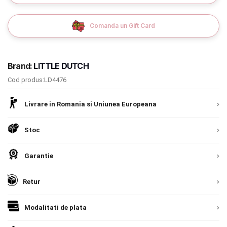
Romania, direct la client.
Detalii
9.305 lei
Termeni si conditii
Comanda un Gift Card
TVA inclus
Politica de confidentialitate
Adauga in cos
Politica de utilizare cookie-uri
Brand:
LITTLE DUTCH
Modalitati de plata
Cod produs:LD4476
Politica de livrare si retur
Livrare in Romania si Uniunea Europeana
Formular de retur
Stoc
Garantia produselor
Garantie
Instalare scaune/scoici auto
Retur
ANPC
ANPC SAL
Modalitati de plata
SOL