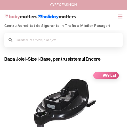
CYBEX FASHION
Centru Acreditat de Siguranta in Trafic a Micilor Pasageri
GIFT CARD
Alege culoarea cadrului
Cybex Fashion
Baza Joie i-Size i-Base, pentru sistemul Encore
Italbaby Collections
Branduri
999 LEI
CARUCIOARE COPII
SCAUNE AUTO
SCOICI AUTO