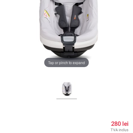
Tap or pinch to expand
280 lei
TVA inclus