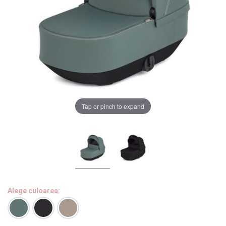
LA PLIMBARE
CAMERA COPILULUI
JUCARII
MARSUPII BEBELUSI
Chrome cu detalii negre
3246 lei
Tap or pinch to expand
LEAGANE COPII
Verde cu detalii negre
5646 lei
BALANSOARE COPII
BABY MONITORS
Alege culoarea cadrului
HRANIRE SI DIVERSIFICARE
Alege culoarea:
CASA SI CURATENIE