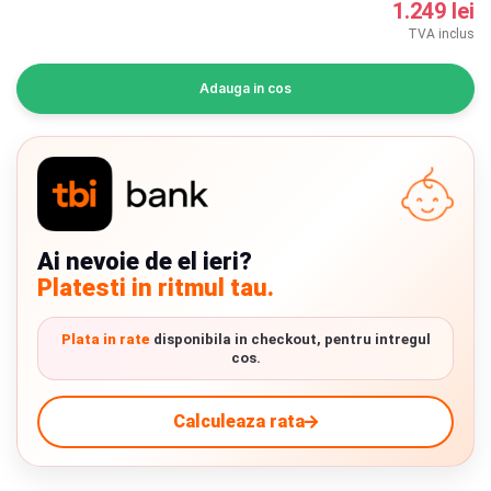
1.249 lei
INGRIJIRE PERSONALA
TVA inclus
BAIE SI TOALETA
Adauga in cos
Informatii companie
Despre noi
Blog
Ai nevoie de el ieri?
Platesti in ritmul tau.
Regulament giveaway
Showroom
Plata in rate
disponibila in checkout, pentru intregul
cos.
Chrome cu detalii negre
3246 lei
Depozit
Calculeaza rata
Q & A
Verde cu detalii negre
5646 lei
Livrare prin curier in Romania si in Uniunea
Branduri