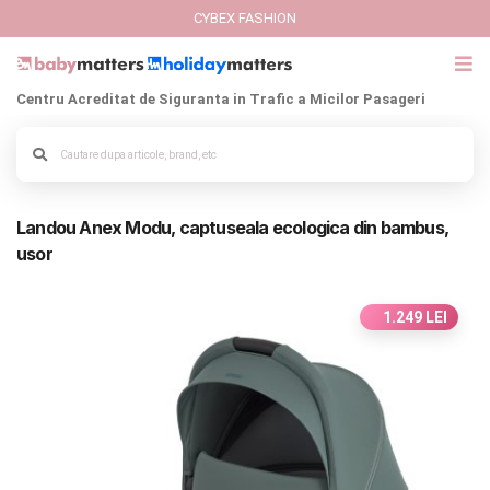
CYBEX FASHION
Centru Acreditat de Siguranta in Trafic a Micilor Pasageri
GIFT CARD
Alege culoarea cadrului
Cybex Fashion
Landou Anex Modu, captuseala ecologica din bambus,
Italbaby Collections
usor
Branduri
1.249 LEI
CARUCIOARE COPII
SCAUNE AUTO
SCOICI AUTO