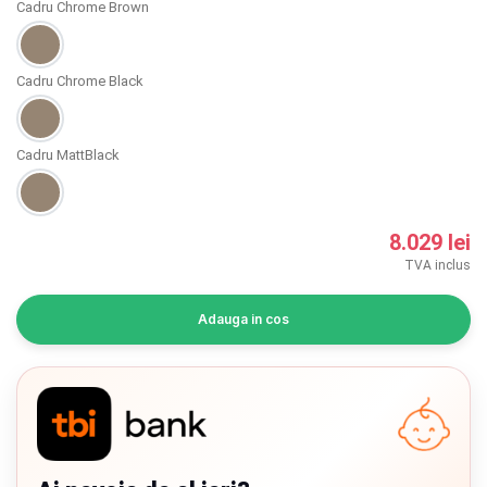
Cadru Chrome Brown
INGRIJIRE PERSONALA
BAIE SI TOALETA
Cadru Chrome Black
Informatii companie
Cadru MattBlack
Despre noi
8.029 lei
Blog
TVA inclus
Regulament giveaway
Adauga in cos
Showroom
Depozit
Chrome cu detalii negre
3246 lei
Q & A
Branduri