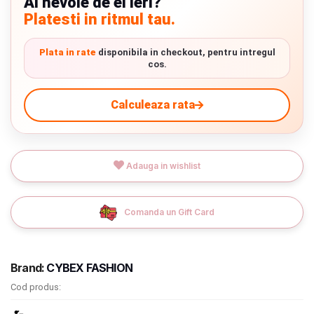
Ai nevoie de el ieri?
Verde cu detalii negre
5646 lei
Platesti in ritmul tau.
Termeni si conditii
Politica de confidentialitate
Plata in rate
disponibila in checkout, pentru intregul
9.305 lei
cos.
TVA inclus
Politica de utilizare cookie-uri
Calculeaza rata
Adauga in cos
Modalitati de plata
Politica de livrare si retur
Adauga in wishlist
Formular de retur
Garantia produselor
Comanda un Gift Card
Instalare scaune/scoici auto
ANPC
Brand:
CYBEX FASHION
ANPC SAL
Cod produs:
SOL