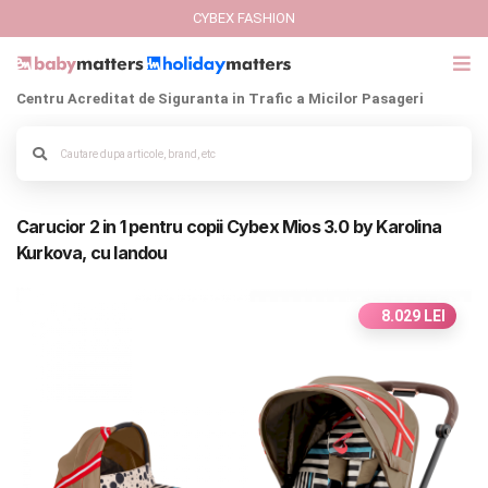
CYBEX FASHION
Centru Acreditat de Siguranta in Trafic a Micilor Pasageri
GIFT CARD
Cybex Fashion
Carucior 2 in 1 pentru copii Cybex Mios 3.0 by Karolina
Italbaby Collections
Alege culoarea cadrului
Kurkova, cu landou
Branduri
8.029 LEI
CARUCIOARE COPII
SCAUNE AUTO
SCOICI AUTO