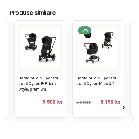
Produse similare
-7%
‹
u
Carucior 2 in 1 pentru
Carucior 2 in 1 pentru
Ca
e,
copii Cybex E-Priam
copii Cybex Mios 3.0
co
Style, premium
mu
la
9.500 lei
5.150 lei
5.541 lei
ei
›
2.