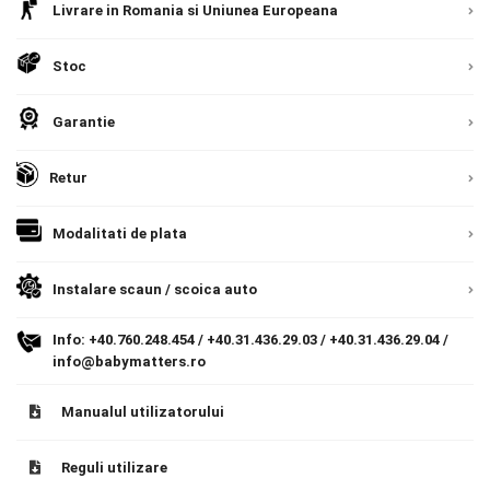
Livrare in Romania si Uniunea Europeana
Livrare prin curier in Romania si in Uniunea
Contact
Europeana. Toate comenzile sunt expediate din
Stoc
Detalii
Romania, direct la client.
Detalii
Copyright 2026 BabyMatters
Garantie
Retur
Modalitati de plata
Instalare scaun / scoica auto
Info:
+40.760.248.454
/
+40.31.436.29.03
/
+40.31.436.29.04
/
info@babymatters.ro
Manualul utilizatorului
Reguli utilizare