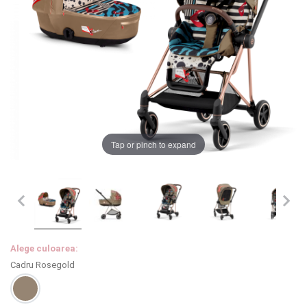
LA PLIMBARE
CAMERA COPILULUI
JUCARII
MARSUPII BEBELUSI
Tap or pinch to expand
LEAGANE COPII
Chrome cu detalii negre
3246 lei
BALANSOARE COPII
Verde cu detalii negre
5646 lei
BABY MONITORS
Alege culoarea:
HRANIRE SI DIVERSIFICARE
Alege culoarea cadrului
Cadru Rosegold
CASA SI CURATENIE