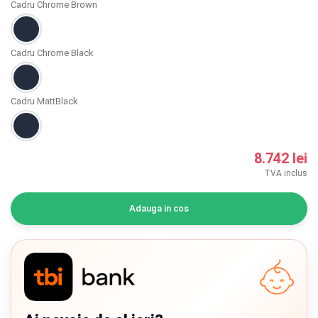
Cadru Chrome Brown
INGRIJIRE PERSONALA
BAIE SI TOALETA
Cadru Chrome Black
Informatii companie
Cadru MattBlack
Despre noi
8.742 lei
Blog
TVA inclus
Regulament giveaway
Adauga in cos
Showroom
Depozit
Chrome cu detalii negre
3246 lei
Q & A
Verde cu detalii negre
5646 lei
Branduri