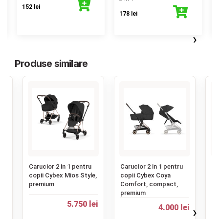
152 lei
178 lei
›
Produse similare
‹
u
Carucior 2 in 1 pentru
Carucior 2 in 1 pentru
Ca
copii Cybex Mios Style,
copii Cybex Coya
Go
premium
Comfort, compact,
ro
premium
ei
5.750 lei
3.
4.000 lei
›