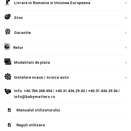
Livrare in Romania si Uniunea Europeana
Contact
Stoc
Copyright 2026 BabyMatters
Garantie
Retur
Modalitati de plata
Instalare scaun / scoica auto
Info:
+40.760.248.454
/
+40.31.436.29.03
/
+40.31.436.29.04
/
info@babymatters.ro
Manualul utilizatorului
Reguli utilizare