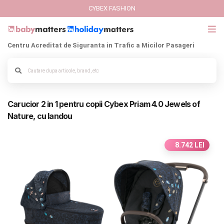
CYBEX FASHION
Centru Acreditat de Siguranta in Trafic a Micilor Pasageri
GIFT CARD
Cybex Fashion
Alege culoarea cadrului
Carucior 2 in 1 pentru copii Cybex Priam 4.0 Jewels of
Italbaby Collections
Nature, cu landou
Branduri
8.742 LEI
CARUCIOARE COPII
SCAUNE AUTO
SCOICI AUTO