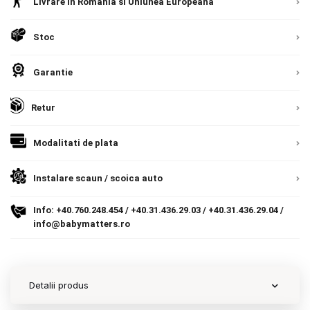
Livrare in Romania si Uniunea Europeana
Detalii
Romania, direct la client.
Detalii
Contact
Stoc
Garantie
Copyright 2026 BabyMatters
Retur
Modalitati de plata
Instalare scaun / scoica auto
Info:
+40.760.248.454
/
+40.31.436.29.03
/
+40.31.436.29.04
/
info@babymatters.ro
Detalii produs