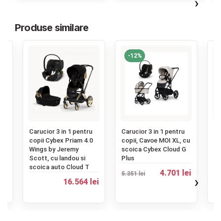
›
Produse similare
-12%
‹
u
Carucior 3 in 1 pentru
Carucior 3 in 1 pentru
Ca
copii Cybex Priam 4.0
copii, Cavoe MOI XL, cu
co
ud
Wings by Jeremy
scoica Cybex Cloud G
Co
Scott, cu landou si
Plus
sc
scoica auto Cloud T
ei
4.701 lei
5.351 lei
›
16.564 lei