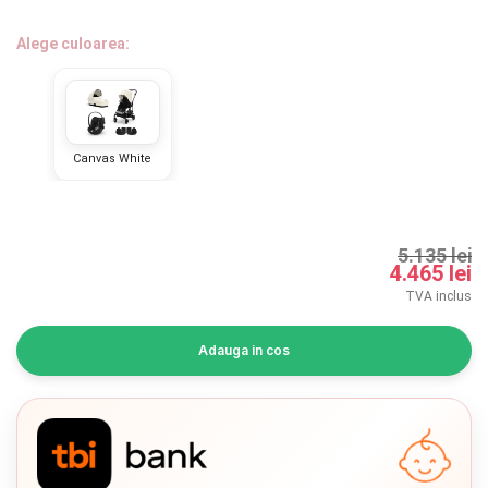
INGRIJIRE PERSONALA
Alege culoarea:
BAIE SI TOALETA
Informatii companie
Canvas White
Despre noi
Blog
5.135 lei
4.465 lei
Regulament giveaway
TVA inclus
Showroom
Adauga in cos
Depozit
Chrome cu detalii negre
3246 lei
Q & A
Verde cu detalii negre
5646 lei
Branduri