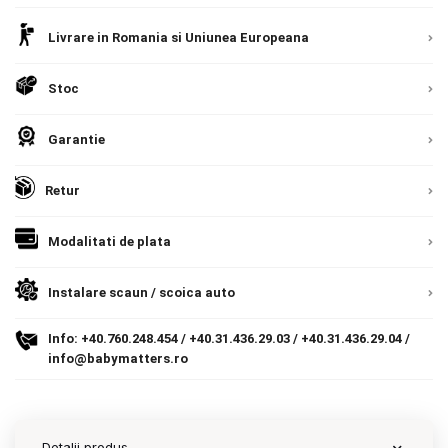
Livrare in Romania si Uniunea Europeana
Contact
Stoc
Copyright 2026 BabyMatters
Garantie
Retur
Modalitati de plata
Instalare scaun / scoica auto
Info:
+40.760.248.454
/
+40.31.436.29.03
/
+40.31.436.29.04
/
info@babymatters.ro
Detalii produs