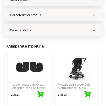
Caracteristici produs
Ce este inclus
Cumparate impreuna
‹
Adaptori scoica auto Cybex
Protectie ploaie Cybex Gold
Gold pentru caruciorul Melio
pentru caruciorul Melio
253 lei
253 lei