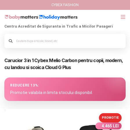
CYBEX FASHION
Centru Acreditat de Siguranta in Trafic a Micilor Pasageri
GIFT CARD
Cybex Fashion
Alege culoarea cadrului
Carucior 3 in 1 Cybex Melio Carbon pentru copii, modern,
Italbaby Collections
cu landou si scoica Cloud G Plus
Branduri
REDUCERE 13%:
CARUCIOARE COPII
Promotie valabila in limita stocului disponibil.
SCAUNE AUTO
PROMOTIE
SCOICI AUTO
4.465 LEI