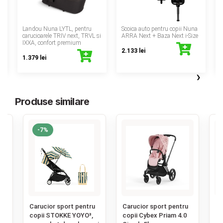
‹
 -
Landou Nuna LYTL, pentru
Scoica auto pentru copii Nuna
carucioarele TRIV next, TRVL si
ARRA Next + Baza Next i-Size
A
IXXA, confort premium
2.133 lei
1.379 lei
›
Produse similare
-7%
‹
u
Carucior sport pentru
Carucior sport pentru
Ca
copii STOKKE YOYO³,
copii Cybex Priam 4.0
co