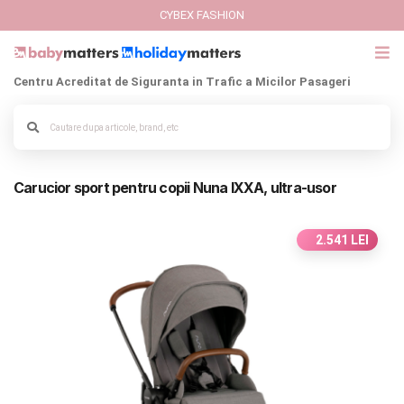
CYBEX FASHION
Centru Acreditat de Siguranta in Trafic a Micilor Pasageri
GIFT CARD
Cybex Fashion
Alege culoarea cadrului
Carucior sport pentru copii Nuna IXXA, ultra-usor
Italbaby Collections
Branduri
2.541 LEI
CARUCIOARE COPII
SCAUNE AUTO
SCOICI AUTO