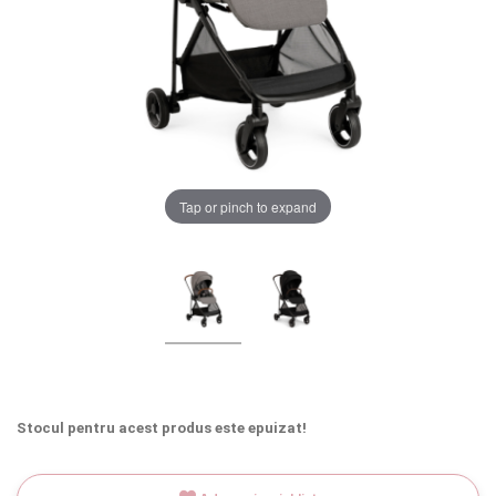
LA PLIMBARE
CAMERA COPILULUI
JUCARII
MARSUPII BEBELUSI
Tap or pinch to expand
Chrome cu detalii negre
3246 lei
LEAGANE COPII
Verde cu detalii negre
5646 lei
BALANSOARE COPII
BABY MONITORS
Alege culoarea cadrului
HRANIRE SI DIVERSIFICARE
Stocul pentru acest produs este epuizat!
CASA SI CURATENIE