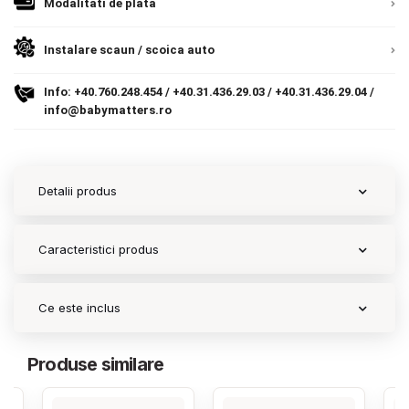
Modalitati de plata
9.305 lei
Termeni si conditii
TVA inclus
Instalare scaun / scoica auto
Politica de confidentialitate
Adauga in cos
Info:
+40.760.248.454
/
+40.31.436.29.03
/
+40.31.436.29.04
/
Politica de utilizare cookie-uri
info@babymatters.ro
Modalitati de plata
Politica de livrare si retur
Detalii produs
Formular de retur
Caracteristici produs
Garantia produselor
Instalare scaune/scoici auto
Ce este inclus
ANPC
Produse similare
ANPC SAL
SOL