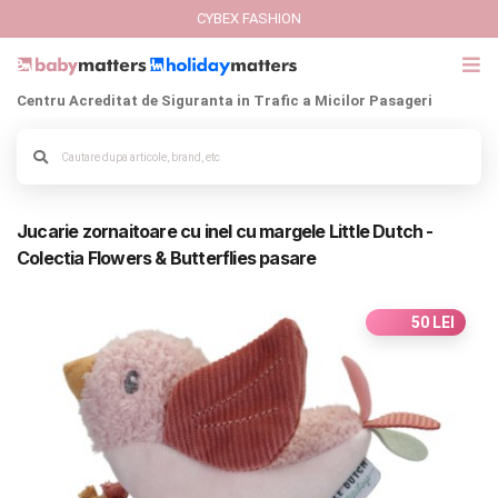
CYBEX FASHION
Centru Acreditat de Siguranta in Trafic a Micilor Pasageri
GIFT CARD
Alege culoarea cadrului
Cybex Fashion
Jucarie zornaitoare cu inel cu margele Little Dutch -
Italbaby Collections
Colectia Flowers & Butterflies pasare
Branduri
50 LEI
CARUCIOARE COPII
SCAUNE AUTO
SCOICI AUTO