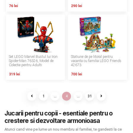
76 lei
290 lei
Set LEGO Marvel Bustul lui Iron
Statiune de pe litoral pentru
Spider-Man 76326, Model de
vacanta cu familia LEGO Friends
Colectie pentru Adulti
42673
319 lei
700 lei
1
...
4
...
31
Jucarii pentru copii - esentiale pentru o
crestere si dezvoltare armonioasa
Atunci cand vine pe lume un nou membru al familiei, te gandesti la ce