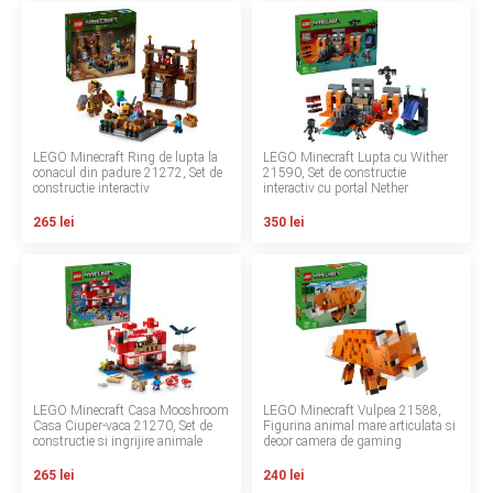
LA PLIMBARE
CAMERA COPILULUI
JUCARII
LEGO Minecraft Ring de lupta la
LEGO Minecraft Lupta cu Wither
conacul din padure 21272, Set de
21590, Set de constructie
MARSUPII BEBELUSI
constructie interactiv
interactiv cu portal Nether
265 lei
350 lei
LEAGANE COPII
BALANSOARE COPII
BABY MONITORS
HRANIRE SI DIVERSIFICARE
LEGO Minecraft Casa Mooshroom
LEGO Minecraft Vulpea 21588,
Casa Ciuper-vaca 21270, Set de
Figurina animal mare articulata si
constructie si ingrijire animale
decor camera de gaming
CASA SI CURATENIE
265 lei
240 lei