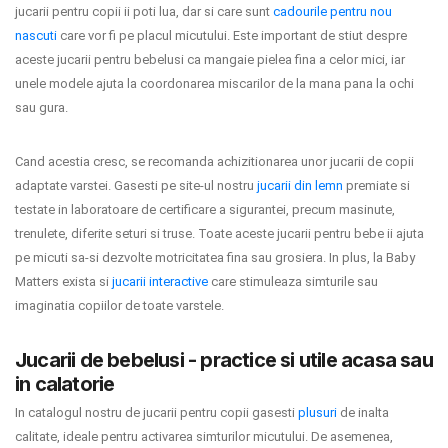
jucarii pentru copii ii poti lua, dar si care sunt
cadourile pentru nou
nascuti
care vor fi pe placul micutului. Este important de stiut despre
aceste jucarii pentru bebelusi ca mangaie pielea fina a celor mici, iar
unele modele ajuta la coordonarea miscarilor de la mana pana la ochi
sau gura.
Cand acestia cresc, se recomanda achizitionarea unor jucarii de copii
adaptate varstei. Gasesti pe site-ul nostru
jucarii din lemn
premiate si
testate in laboratoare de certificare a sigurantei, precum masinute,
trenulete, diferite seturi si truse. Toate aceste jucarii pentru bebe ii ajuta
pe micuti sa-si dezvolte motricitatea fina sau grosiera. In plus, la Baby
Matters exista si
jucarii interactive
care stimuleaza simturile sau
imaginatia copiilor de toate varstele.
Jucarii de bebelusi - practice si utile acasa sau
in calatorie
In catalogul nostru de jucarii pentru copii gasesti
plusuri
de inalta
calitate, ideale pentru activarea simturilor micutului. De asemenea,