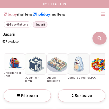
CYBEX FASHION
BabyMatters
Jucarii
GIFT CARD
Jucarii
Cybex Fashion
557 produse
Italbaby Collections
Branduri
Ghiozdane si
CARUCIOARE COPII
Genti
Jucarii din
Jucarii
Lampi de veghe
LEGO
lemn
interactive
SCAUNE AUTO
Filtreaza
Sorteaza
SCOICI AUTO