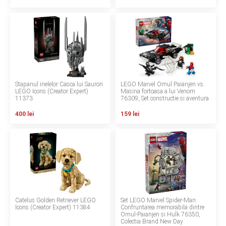
Termeni si conditii
Politica de confidentialitate
Politica de utilizare cookie-uri
Modalitati de plata
Stapanul inelelor Casca lui Sauron
LEGO Marvel Omul Paianjen vs.
LEGO Icons (Creator Expert)
Masina fortoasa a lui Venom
11373
Politica de livrare si retur
76309, Set constructie si aventura
400 lei
159 lei
Formular de retur
Garantia produselor
Instalare scaune/scoici auto
ANPC
Catelus Golden Retriever LEGO
Set LEGO Marvel Spider-Man:
ANPC SAL
Icons (Creator Expert) 11384
Confruntarea memorabila dintre
Omul-Paianjen si Hulk 76350,
Colectia Brand New Day
SOL