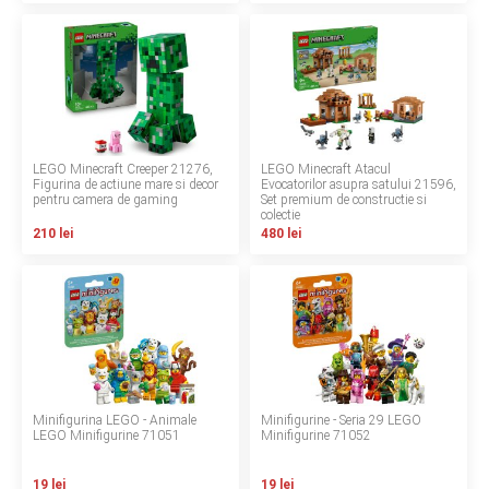
INGRIJIRE PERSONALA
BAIE SI TOALETA
Informatii companie
LEGO Minecraft Creeper 21276,
LEGO Minecraft Atacul
Figurina de actiune mare si decor
Evocatorilor asupra satului 21596,
Despre noi
pentru camera de gaming
Set premium de constructie si
colectie
210 lei
480 lei
Blog
Regulament giveaway
Showroom
Depozit
Minifigurina LEGO - Animale
Minifigurine - Seria 29 LEGO
Q & A
LEGO Minifigurine 71051
Minifigurine 71052
Branduri
19 lei
19 lei