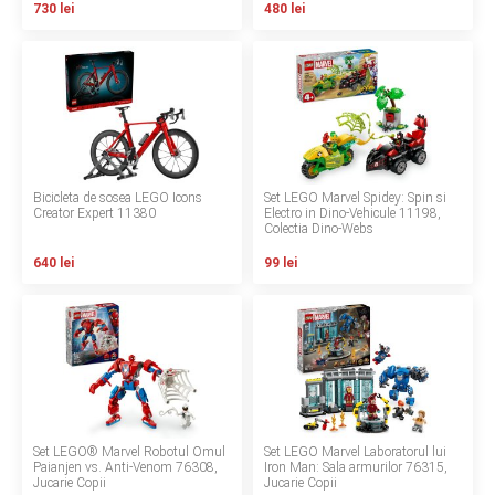
730 lei
480 lei
Contact
Copyright 2026 BabyMatters
Bicicleta de sosea LEGO Icons
Set LEGO Marvel Spidey: Spin si
Creator Expert 11380
Electro in Dino-Vehicule 11198,
Colectia Dino-Webs
640 lei
99 lei
Set LEGO® Marvel Robotul Omul
Set LEGO Marvel Laboratorul lui
Paianjen vs. Anti-Venom 76308,
Iron Man: Sala armurilor 76315,
Jucarie Copii
Jucarie Copii