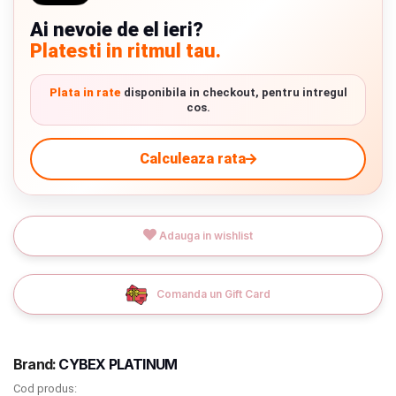
Termeni si conditii
Ai nevoie de el ieri?
Platesti in ritmul tau.
9.305 lei
Politica de confidentialitate
TVA inclus
Plata in rate
disponibila in checkout, pentru intregul
Politica de utilizare cookie-uri
cos.
Adauga in cos
Modalitati de plata
Calculeaza rata
Politica de livrare si retur
Formular de retur
Adauga in wishlist
Livrare prin curier in Romania si in Uniunea
Garantia produselor
Europeana. Toate comenzile sunt expediate din
Detalii
Instalare scaune/scoici auto
Romania, direct la client.
Detalii
Comanda un Gift Card
ANPC
ANPC SAL
Brand:
CYBEX PLATINUM
Cod produs:
SOL