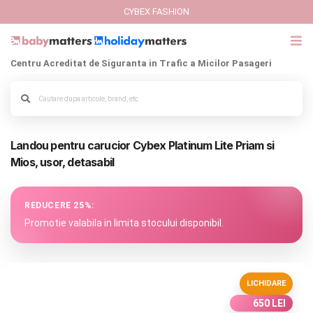
CYBEX FASHION
Centru Acreditat de Siguranta in Trafic a Micilor Pasageri
GIFT CARD
Cybex Fashion
Alege culoarea cadrului
Landou pentru carucior Cybex Platinum Lite Priam si
Italbaby Collections
Mios, usor, detasabil
Branduri
REDUCERE 25%:
CARUCIOARE COPII
Promotie valabila in limita stocului disponibil.
SCAUNE AUTO
LICHIDARE
SCOICI AUTO
650 LEI