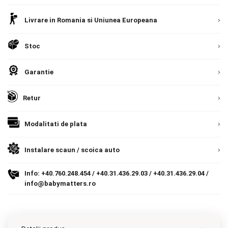
Contact
Livrare in Romania si Uniunea Europeana
Stoc
Copyright 2026 BabyMatters
Garantie
Retur
Modalitati de plata
Instalare scaun / scoica auto
Info:
+40.760.248.454
/
+40.31.436.29.03
/
+40.31.436.29.04
/
info@babymatters.ro