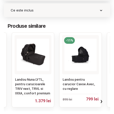
Ce este inclus
Produse similare
-11%
‹
Landou Nuna LYTL,
Landou pentru
La
,
pentru carucioarele
carucior Cavoe Avec,
ca
TRIV next, TRVL si
cu reglare
2.
IXXA, confort premium
pr
›
ei
799 lei
895 lei
1.379 lei
73