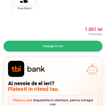
INGRIJIRE PERSONALA
Onyx Black
BAIE SI TOALETA
1.041 lei
Informatii companie
TVA inclus
Despre noi
Adauga in cos
Blog
Regulament giveaway
Showroom
Chrome cu detalii negre
3246 lei
Ai nevoie de el ieri?
Depozit
Platesti in ritmul tau.
Q & A
Verde cu detalii negre
5646 lei
Plata in rate
disponibila in checkout, pentru intregul
Branduri
cos.