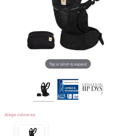
LA PLIMBARE
CAMERA COPILULUI
JUCARII
MARSUPII BEBELUSI
Chrome cu detalii negre
3246 lei
Tap or pinch to expand
LEAGANE COPII
Verde cu detalii negre
5646 lei
BALANSOARE COPII
BABY MONITORS
Alege culoarea cadrului
HRANIRE SI DIVERSIFICARE
Alege culoarea:
CASA SI CURATENIE