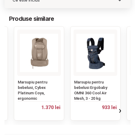
Ce este inclus
Produse similare
‹
Marsupiu pentru
Marsupiu pentru
Ma
bebelusi, Cybex
bebelusi Ergobaby
be
Platinum Coya,
OMNI 360 Cool Air
OM
ergonomic
Mesh, 3 - 20 kg
er
ei
1.370 lei
933 lei
›