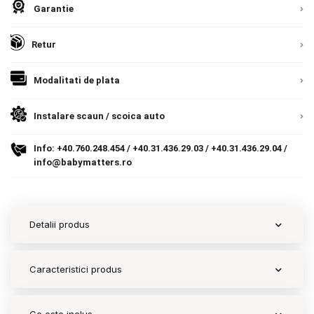
Garantie
Contact
Retur
Copyright 2026 BabyMatters
Modalitati de plata
Instalare scaun / scoica auto
Info:
+40.760.248.454
/
+40.31.436.29.03
/
+40.31.436.29.04
/
info@babymatters.ro
Detalii produs
Caracteristici produs