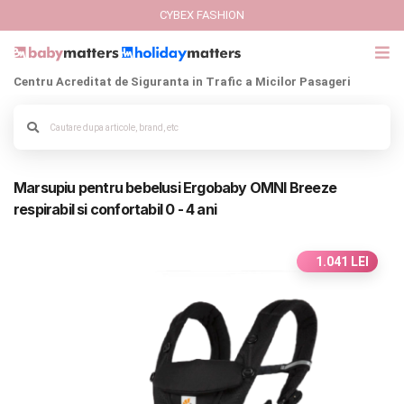
CYBEX FASHION
Centru Acreditat de Siguranta in Trafic a Micilor Pasageri
GIFT CARD
Cybex Fashion
Alege culoarea cadrului
Marsupiu pentru bebelusi Ergobaby OMNI Breeze
Italbaby Collections
respirabil si confortabil 0 - 4 ani
Branduri
1.041 LEI
CARUCIOARE COPII
SCAUNE AUTO
SCOICI AUTO