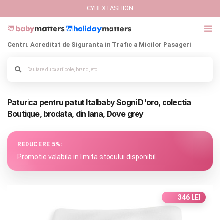
CYBEX FASHION
Centru Acreditat de Siguranta in Trafic a Micilor Pasageri
GIFT CARD
Cybex Fashion
Alege culoarea cadrului
Paturica pentru patut Italbaby Sogni D'oro, colectia
Italbaby Collections
Boutique, brodata, din lana, Dove grey
Branduri
REDUCERE 5%:
CARUCIOARE COPII
Promotie valabila in limita stocului disponibil.
SCAUNE AUTO
346 LEI
SCOICI AUTO