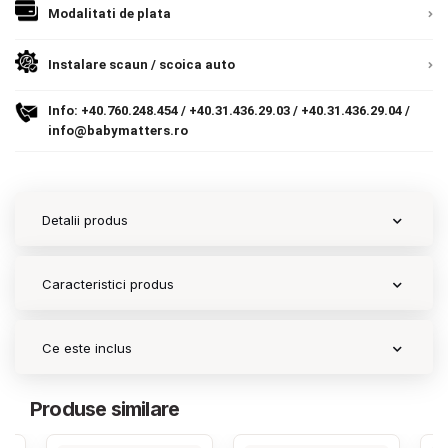
Modalitati de plata
Contact
Instalare scaun / scoica auto
Copyright 2026 BabyMatters
Info:
+40.760.248.454
/
+40.31.436.29.03
/
+40.31.436.29.04
/
info@babymatters.ro
Detalii produs
Caracteristici produs
Ce este inclus
Produse similare