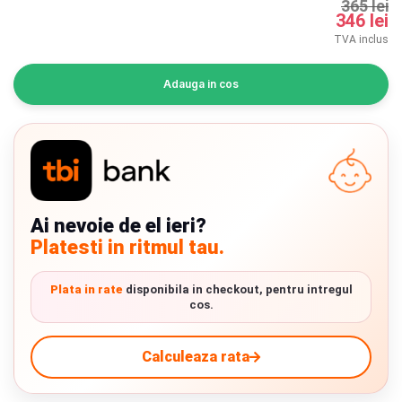
365 lei
INGRIJIRE PERSONALA
346 lei
TVA inclus
BAIE SI TOALETA
Adauga in cos
Informatii companie
Despre noi
Blog
Ai nevoie de el ieri?
Regulament giveaway
Platesti in ritmul tau.
Showroom
Plata in rate
disponibila in checkout, pentru intregul
cos.
Chrome cu detalii negre
3246 lei
Depozit
Q & A
Calculeaza rata
Verde cu detalii negre
5646 lei
Branduri
Livrare prin curier in Romania si in Uniunea