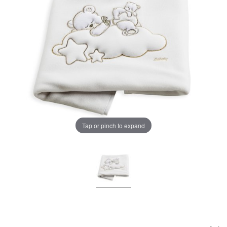
LA PLIMBARE
CAMERA COPILULUI
JUCARII
MARSUPII BEBELUSI
Chrome cu detalii negre
3246 lei
LEAGANE COPII
Verde cu detalii negre
5646 lei
Tap or pinch to expand
BALANSOARE COPII
BABY MONITORS
Alege culoarea cadrului
HRANIRE SI DIVERSIFICARE
CASA SI CURATENIE