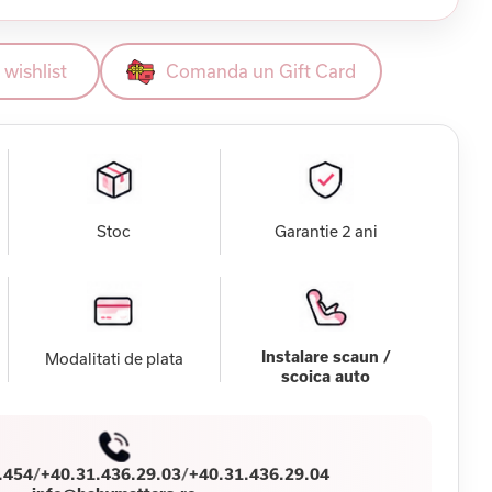
wishlist
Comanda un Gift Card
Stoc
Garantie 2 ani
Instalare scaun /
Modalitati de plata
scoica auto
.454
/
+40.31.436.29.03
/
+40.31.436.29.04