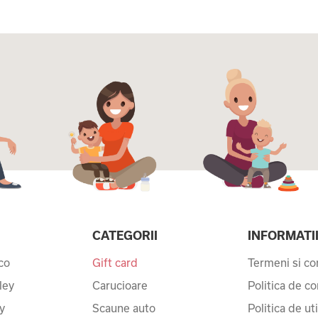
CATEGORII
INFORMATI
co
Gift card
Termeni si con
ley
Carucioare
Politica de co
y
Scaune auto
Politica de ut