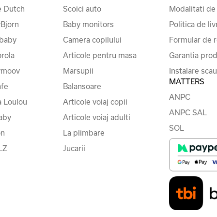
le Dutch
Scoici auto
Modalitati de
Bjorn
Baby monitors
Politica de liv
baby
Camera copilului
Formular de r
rola
Articole pentru masa
Garantia prod
ymoov
Marsupii
Instalare sca
MATTERS
fe
Balansoare
ANPC
a Loulou
Articole voiaj copii
ANPC SAL
baby
Articole voiaj adulti
SOL
on
La plimbare
LZ
Jucarii