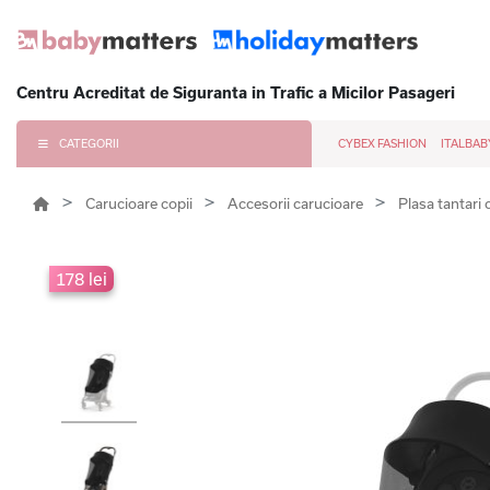
Centru Acreditat de Siguranta in Trafic a Micilor Pasageri
CATEGORII
CYBEX FASHION
ITALBAB
Carucioare copii
Accesorii carucioare
Plasa tantari 
178 lei