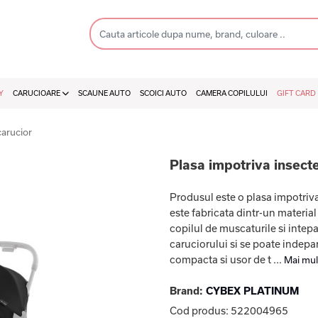
Y
CARUCIOARE
SCAUNE AUTO
SCOICI AUTO
CAMERA COPILULUI
GIFT CARD
carucior
Plasa impotriva insect
Produsul este o plasa impotriv
este fabricata dintr-un material
copilul de muscaturile si intepat
caruciorului si se poate indepar
compacta si usor de t ...
Mai mul
Brand:
CYBEX PLATINUM
Cod produs:
522004965