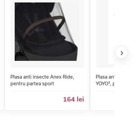
›
Plasa anti insecte Anex Ride,
Plasa anti insect
pentru partea sport
YOYO², pentru par
164 lei