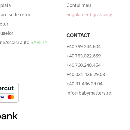
 plata
Contul meu
rare si de retur
Regulament giveaway
etur
uselor
CONTACT
une/scoici auto
SAFETY
+40.769.244.604
+40.763.022.659
+40.760.248.454
+40.031.436.29.03
+40.31.436.29.04
info@babymatters.ro