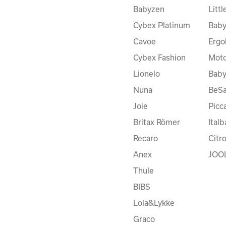
Babyzen
Litt
Cybex Platinum
Baby
Cavoe
Ergo
Cybex Fashion
Moto
Lionelo
Bab
Nuna
BeSa
Joie
Picc
Britax Römer
Ital
Recaro
Citr
Anex
JOO
Thule
BIBS
Lola&Lykke
Graco