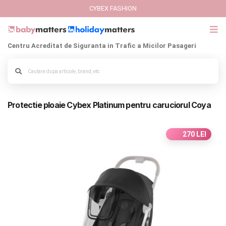
CYBEX FASHION
Centru Acreditat de Siguranta in Trafic a Micilor Pasageri
GIFT CARD
Alege culoarea cadrului
Cybex Fashion
Protectie ploaie Cybex Platinum pentru caruciorul Coya
Italbaby Collections
Branduri
270 LEI
CARUCIOARE COPII
SCAUNE AUTO
SCOICI AUTO