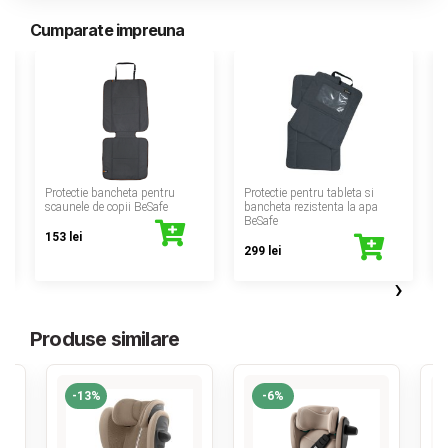
Cumparate impreuna
‹
Protectie bancheta pentru
Protectie pentru tableta si
scaunele de copii BeSafe
bancheta rezistenta la apa
BeSafe
153 lei
299 lei
›
Produse similare
-13%
-6%