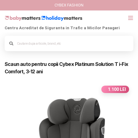
CYBEX FASHION
Centru Acreditat de Siguranta in Trafic a Micilor Pasageri
GIFT CARD
Cybex Fashion
Alege culoarea cadrului
Scaun auto pentru copii Cybex Platinum Solution T i-Fix
Italbaby Collections
Comfort, 3-12 ani
Branduri
1.100 LEI
CARUCIOARE COPII
SCAUNE AUTO
SCOICI AUTO