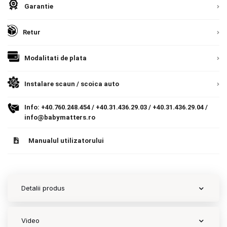
Romania, direct la client.
Detalii
Garantie
Contact
Retur
Copyright 2026 BabyMatters
Modalitati de plata
Instalare scaun / scoica auto
Info:
+40.760.248.454
/
+40.31.436.29.03
/
+40.31.436.29.04
/
info@babymatters.ro
Manualul utilizatorului
Detalii produs
Video