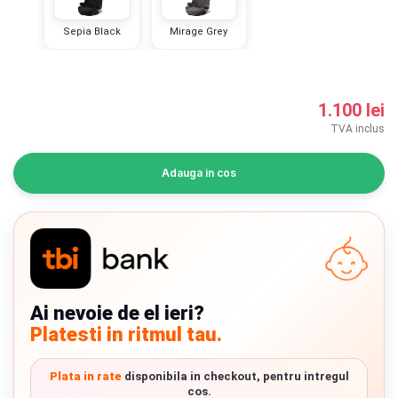
INGRIJIRE PERSONALA
Sepia Black
Mirage Grey
BAIE SI TOALETA
1.100 lei
Informatii companie
TVA inclus
Despre noi
Adauga in cos
Blog
Regulament giveaway
Showroom
Ai nevoie de el ieri?
Depozit
Platesti in ritmul tau.
Chrome cu detalii negre
3246 lei
Q & A
Plata in rate
disponibila in checkout, pentru intregul
Branduri
cos.
Verde cu detalii negre
5646 lei