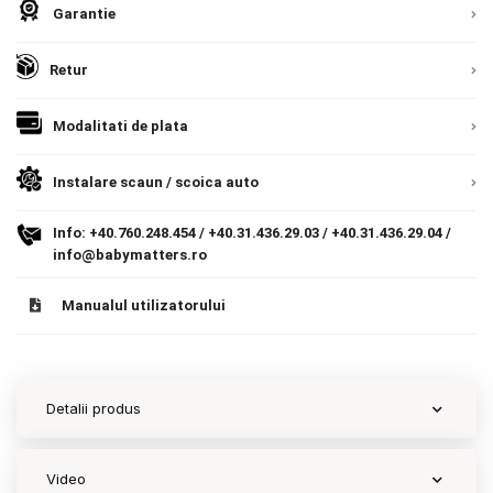
Romania, direct la client.
Detalii
Garantie
Contact
Retur
Copyright 2026 BabyMatters
Modalitati de plata
Instalare scaun / scoica auto
Info:
+40.760.248.454
/
+40.31.436.29.03
/
+40.31.436.29.04
/
info@babymatters.ro
Manualul utilizatorului
Detalii produs
Video