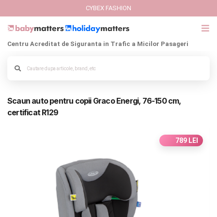
CYBEX FASHION
Centru Acreditat de Siguranta in Trafic a Micilor Pasageri
GIFT CARD
Cybex Fashion
Alege culoarea cadrului
Scaun auto pentru copii Graco Energi, 76-150 cm,
Italbaby Collections
certificat R129
Branduri
789 LEI
CARUCIOARE COPII
SCAUNE AUTO
SCOICI AUTO