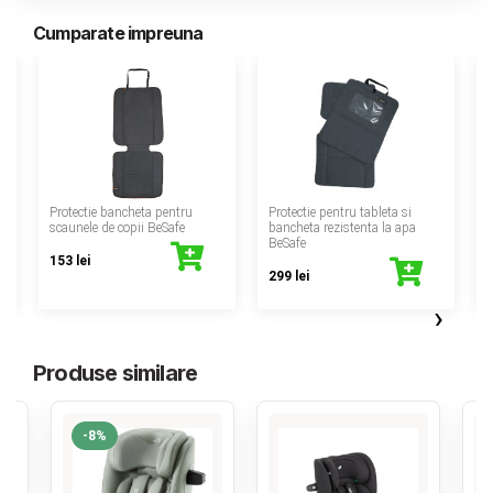
Cumparate impreuna
‹
Protectie bancheta pentru
Protectie pentru tableta si
scaunele de copii BeSafe
bancheta rezistenta la apa
BeSafe
153 lei
299 lei
›
Produse similare
-8%