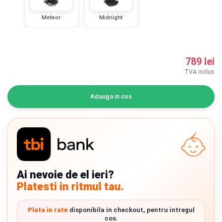
INGRIJIRE PERSONALA
Meteor
Midnight
BAIE SI TOALETA
789 lei
Informatii companie
TVA inclus
Despre noi
Adauga in cos
Blog
Regulament giveaway
Showroom
Ai nevoie de el ieri?
Depozit
Platesti in ritmul tau.
Chrome cu detalii negre
3246 lei
Q & A
Plata in rate
disponibila in checkout, pentru intregul
Branduri
cos.
Verde cu detalii negre
5646 lei