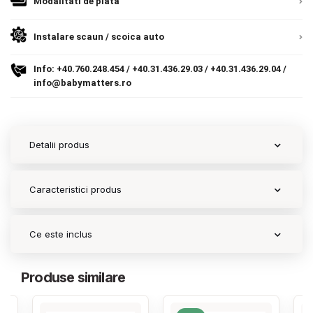
Modalitati de plata
9.305 lei
Termeni si conditii
TVA inclus
Instalare scaun / scoica auto
Politica de confidentialitate
Adauga in cos
Info:
+40.760.248.454
/
+40.31.436.29.03
/
+40.31.436.29.04
/
Politica de utilizare cookie-uri
info@babymatters.ro
Modalitati de plata
Politica de livrare si retur
Detalii produs
Formular de retur
Caracteristici produs
Garantia produselor
Instalare scaune/scoici auto
Ce este inclus
ANPC
Produse similare
ANPC SAL
SOL