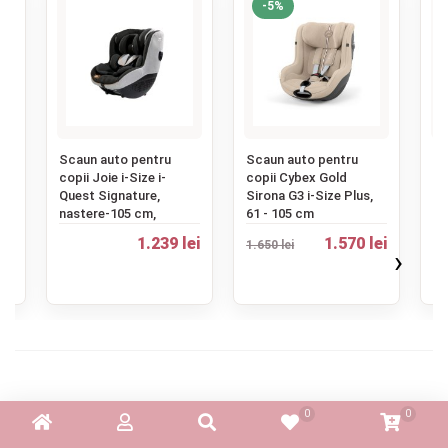
-5%
Contact
Copyright 2026 BabyMatters
‹
Scaun auto pentru
Scaun auto pentru
Sc
i-
copii Joie i-Size i-
copii Cybex Gold
co
ani
Quest Signature,
Sirona G3 i-Size Plus,
Si
nastere-105 cm,
61 - 105 cm
c
ei
1.239 lei
1.570 lei
1.650 lei
›