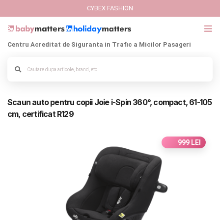
CYBEX FASHION
Centru Acreditat de Siguranta in Trafic a Micilor Pasageri
GIFT CARD
Alege culoarea cadrului
Cybex Fashion
Scaun auto pentru copii Joie i-Spin 360°, compact, 61-105
Italbaby Collections
cm, certificat R129
Branduri
999 LEI
CARUCIOARE COPII
SCAUNE AUTO
SCOICI AUTO