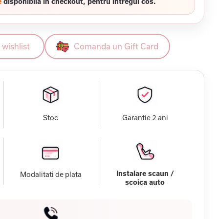
e
disponibila in checkout, pentru intregul cos.
wishlist
Comanda un Gift Card
Stoc
Garantie 2 ani
Instalare scaun /
Modalitati de plata
scoica auto