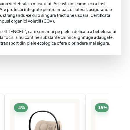
oana vertebrala a micutului. Aceasta inseamna ca a fost
re protectii integrate pentru impactul lateral, asigurand o
e, strangandu-se cu o singura tractiune usoara. Certificata
usi organici volatili (COV).
yocell TENCEL™, care sunt moi pe pielea delicata a bebelusului
nt la foc si a nu contine substante chimice ignifuge adaugate,
e transport din piele ecologica ofera o prindere mai sigura.
-4%
-15%