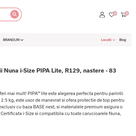
BRANDURI
Locatii
Blog
i Nuna i-Size PIPA Lite, R129, nastere - 83
feri mai mult! PIPA™ lite este alegerea perfecta pentru parintii
2.5 kg, este usor de manevrat si ofera protectie de top pentru
 exclusiv cu baza BASE next, si materialele premium asigura o
. Certificata i-Size si compatibila cu toate carucioarele Nuna,