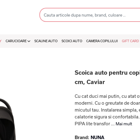
Y
CARUCIOARE
SCAUNE AUTO
SCOICI AUTO
CAMERA COPILULUI
GIFT CARD
Scoica auto pentru copi
cm, Caviar
Cu cat duci mai putin, cu atat o
moderni. Cu o greutate de doar 
micutul tau. Instalarea simpla,
calatorie sigura si confortabila
PIPA lite transfor ...
Mai mult
Brand:
NUNA