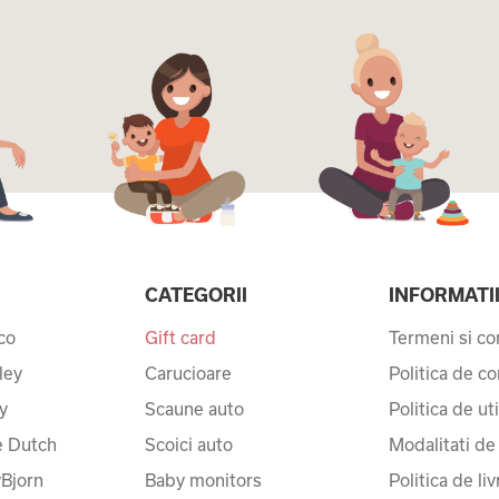
CATEGORII
INFORMATI
co
Gift card
Termeni si con
ley
Carucioare
Politica de co
y
Scaune auto
Politica de ut
le Dutch
Scoici auto
Modalitati de
Bjorn
Baby monitors
Politica de liv