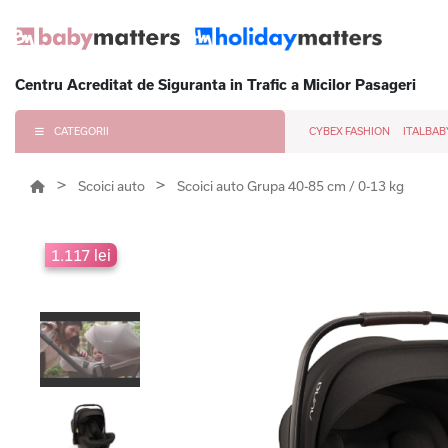
Centru Acreditat de Siguranta in Trafic a Micilor Pasageri
CATEGORII
CYBEX FASHION
ITALBAB
Scoici auto
Scoici auto Grupa 40-85 cm / 0-13 kg
1.117 lei