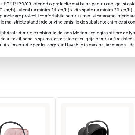
a ECE R129/03, oferind o protectie mai buna pentru cap, gat si col
km/h), lateral (la minim 24 km/h) si din spate (la minim 30 km/h). A
 puncte are protectii confortabile pentru umeri si catarame inferioar
ai stricte standarde privind emisiile de substante chimice si comp
 fabricate dintr-o combinatie de lana Merino ecologica si fibre de l
ialul textil pana la spuma, este selectat cu grija pentru a fi reziste
lui si inserturile pentru corp sunt lavabile in masina, iar manerul d