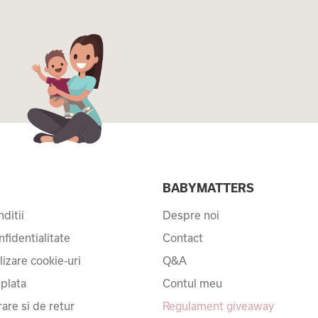
I
BABYMATTERS
ditii
Despre noi
nfidentialitate
Contact
ilizare cookie-uri
Q&A
 plata
Contul meu
rare si de retur
Regulament giveaway