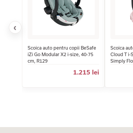
‹
Scoica auto pentru copii BeSafe
Scoica au
iZi Go Modular X2 i-size, 40-75
Cloud T i-
cm, R129
Simply Fl
1.215 lei