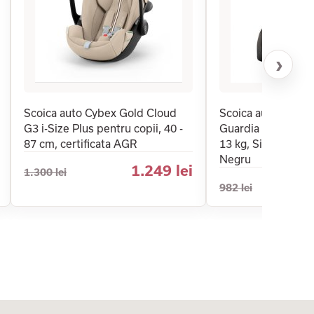
›
Scoica auto Cybex Gold Cloud
Scoica auto pentru
G3 i-Size Plus pentru copii, 40 -
Guardia Performan
87 cm, certificata AGR
13 kg, Sistem Sig
Negru
1.249 lei
1.300 lei
982 lei