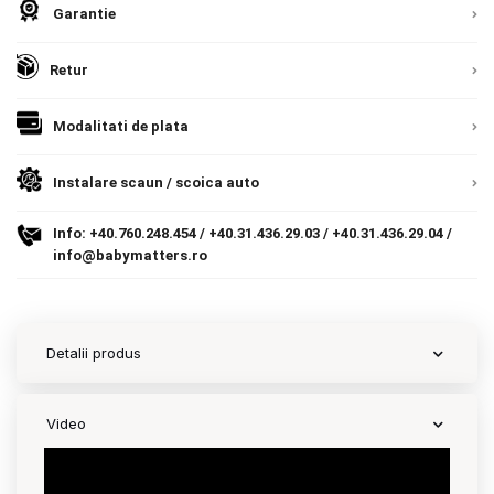
Garantie
Contact
Retur
Copyright 2026 BabyMatters
Modalitati de plata
Instalare scaun / scoica auto
Info:
+40.760.248.454
/
+40.31.436.29.03
/
+40.31.436.29.04
/
info@babymatters.ro
Detalii produs
Video