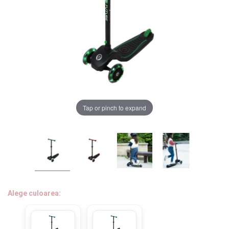
LA PLIMBARE
CAMERA COPILULUI
JUCARII
MARSUPII BEBELUSI
Chrome cu detalii negre
3246 lei
Tap or pinch to expand
LEAGANE COPII
BALANSOARE COPII
Verde cu detalii negre
5646 lei
BABY MONITORS
Alege culoarea cadrului
HRANIRE SI DIVERSIFICARE
Alege culoarea:
CASA SI CURATENIE