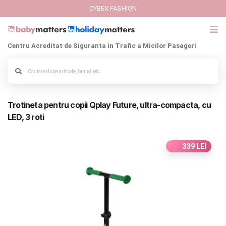
CYBEX FASHION
Centru Acreditat de Siguranta in Trafic a Micilor Pasageri
GIFT CARD
Cybex Fashion
Alege culoarea cadrului
Trotineta pentru copii Qplay Future, ultra-compacta, cu
Italbaby Collections
LED, 3 roti
Branduri
339 LEI
CARUCIOARE COPII
SCAUNE AUTO
SCOICI AUTO