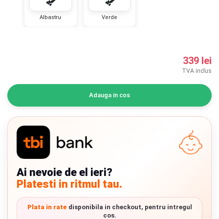
INGRIJIRE PERSONALA
Albastru
Verde
BAIE SI TOALETA
339 lei
Informatii companie
TVA inclus
Despre noi
Adauga in cos
Blog
Regulament giveaway
Showroom
Ai nevoie de el ieri?
Depozit
Chrome cu detalii negre
3246 lei
Platesti in ritmul tau.
Q & A
Verde cu detalii negre
5646 lei
Plata in rate
disponibila in checkout, pentru intregul
Branduri
cos.