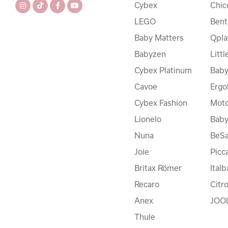
Cybex
Chic
LEGO
Bent
Baby Matters
Qpla
Babyzen
Litt
Cybex Platinum
Baby
Cavoe
Ergo
Cybex Fashion
Moto
Lionelo
Bab
Nuna
BeSa
Joie
Picc
Britax Römer
Ital
Recaro
Citr
Anex
JOO
Thule