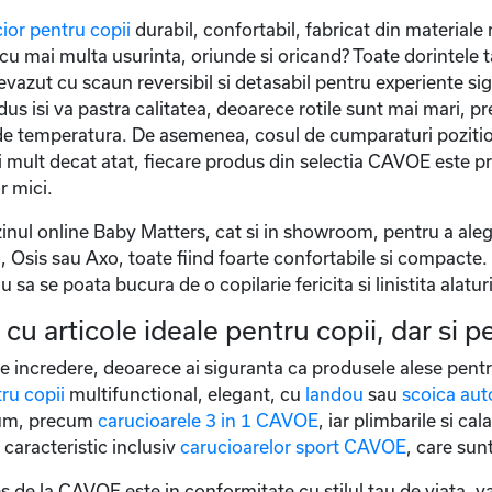
ior pentru copii
durabil, confortabil, fabricat din materiale 
cu mai multa usurinta, oriunde si oricand? Toate dorintele ta
revazut cu scaun reversibil si detasabil pentru experiente s
odus isi va pastra calitatea, deoarece rotile sunt mai mari, pr
 de temperatura. De asemenea, cosul de cumparaturi pozition
 mult decat atat, fiecare produs din selectia CAVOE este proi
r mici.
inul online Baby Matters, cat si in showroom, pentru a al
sis sau Axo, toate fiind foarte confortabile si compacte. N
sa se poata bucura de o copilarie fericita si linistita alaturi
u articole ideale pentru copii, dar si pe
 incredere, deoarece ai siguranta ca produsele alese pentr
ru copii
multifunctional, elegant, cu
landou
sau
scoica aut
mium, precum
carucioarele 3 in 1 CAVOE
, iar plimbarile si ca
caracteristic inclusiv
carucioarelor sport CAVOE
, care sunt
s de la CAVOE este in conformitate cu stilul tau de viata, v