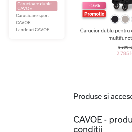
Carucioare duble
-16%
CAVOE
Promotie
Carucioare sport
CAVOE
Landouri CAVOE
Carucior dublu pentru 
multifunct
3.300 le
2.785 l
Produse si acceso
CAVOE - produse
conditii