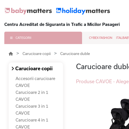
Centru Acreditat de Siguranta in Trafic a Micilor Pasageri
CATEGORII
CYBEX FASHION
ITALBAB
Carucioare copii
Carucioare duble
Carucioare dub
Carucioare copii
Accesorii carucioare
Produse CAVOE - Alege 
CAVOE
Carucioare 2 in 1
CAVOE
Carucioare 3 in 1
CAVOE
Carucioare 4 in 1
CAVOE