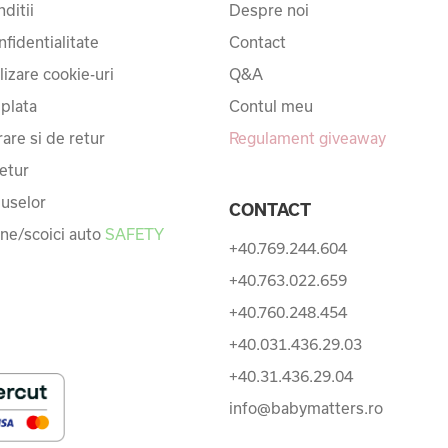
ditii
Despre noi
nfidentialitate
Contact
ilizare cookie-uri
Q&A
 plata
Contul meu
rare si de retur
Regulament giveaway
etur
uselor
CONTACT
une/scoici auto
SAFETY
+40.769.244.604
+40.763.022.659
+40.760.248.454
+40.031.436.29.03
+40.31.436.29.04
info@babymatters.ro