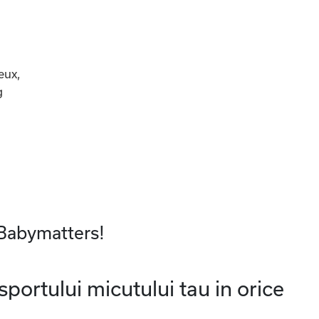
eux,
g
 Babymatters!
portului micutului tau in orice