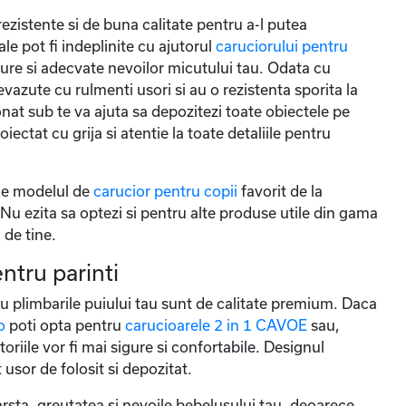
rezistente si de buna calitate pentru a-l putea
le pot fi indeplinite cu ajutorul
caruciorului pentru
igure si adecvate nevoilor micutului tau. Odata cu
evazute cu rulmenti usori si au o rezistenta sporita la
at sub te va ajuta sa depozitezi toate obiectele pe
ectat cu grija si atentie la toate detaliile pentru
ege modelul de
carucior pentru copii
favorit de la
u ezita sa optezi si pentru alte produse utile din gama
 de tine.
ntru parinti
u plimbarile puiului tau sunt de calitate premium. Daca
o
poti opta pentru
carucioarele 2 in 1 CAVOE
sau,
latoriile vor fi mai sigure si confortabile. Designul
 usor de folosit si depozitat.
arsta, greutatea si nevoile bebelusului tau, deoarece