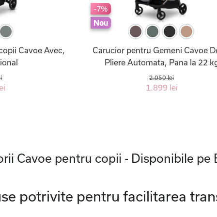
-7%
Nou
copii Cavoe Avec,
Carucior pentru Gemeni Cavoe D
ional
Pliere Automata, Pana la 22 k
i
2.050 lei
ei
1.899 lei
rii Cavoe pentru copii - Disponibile pe
 potrivite pentru facilitarea trans