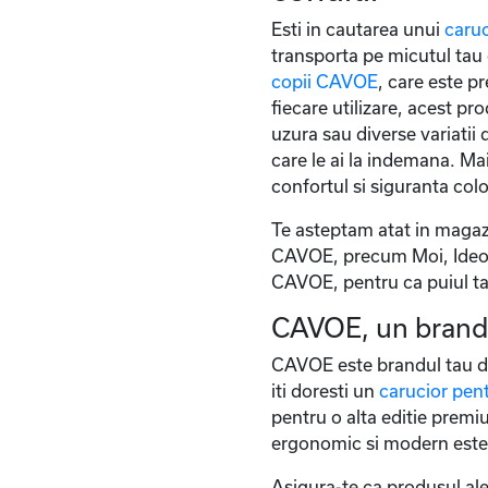
Esti in cautarea unui
caruc
transporta pe micutul tau 
copii CAVOE
, care este p
fiecare utilizare, acest pr
uzura sau diverse variatii
care le ai la indemana. Mai
confortul si siguranta colo
Te asteptam atat in magaz
CAVOE, precum Moi, Ideo, O
CAVOE, pentru ca puiul tau 
CAVOE, un brand c
CAVOE este brandul tau de
iti doresti un
carucior pent
pentru o alta editie pre
ergonomic si modern este 
Asigura-te ca produsul ale