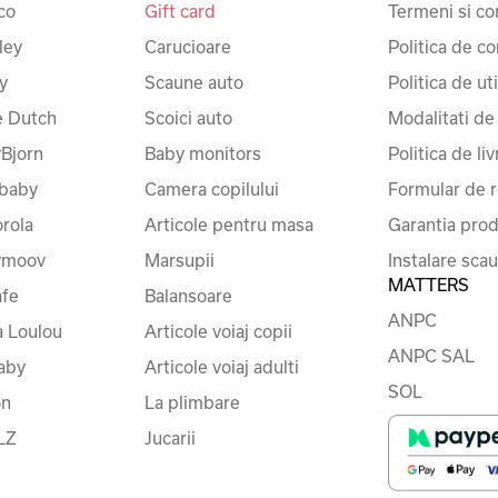
co
Gift card
Termeni si con
ley
Carucioare
Politica de co
y
Scaune auto
Politica de ut
le Dutch
Scoici auto
Modalitati de
Bjorn
Baby monitors
Politica de liv
baby
Camera copilului
Formular de r
rola
Articole pentru masa
Garantia prod
ymoov
Marsupii
Instalare sca
MATTERS
fe
Balansoare
ANPC
a Loulou
Articole voiaj copii
ANPC SAL
baby
Articole voiaj adulti
SOL
on
La plimbare
LZ
Jucarii