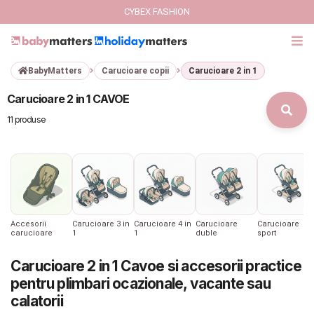
CYBEX FASHION
BabyMatters
Carucioare copii
Carucioare 2 in 1
GIFT CARD
Carucioare 2 in 1 CAVOE
Cybex Fashion
11 produse
Italbaby Collections
Branduri
CARUCIOARE COPII
Accesorii
Carucioare 3 in
Carucioare 4 in
Carucioare
Carucioare
carucioare
1
1
duble
sport
SCAUNE AUTO
Carucioare 2 in 1 Cavoe si accesorii practice
pentru plimbari ocazionale, vacante sau
SCOICI AUTO
calatorii