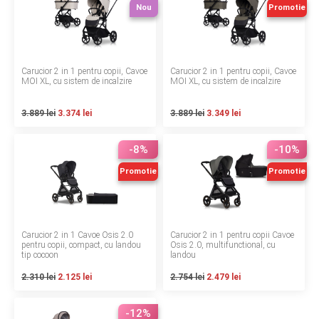
Nou
Promotie
Termeni si conditii
Politica de confidentialitate
Carucior 2 in 1 pentru copii, Cavoe
Carucior 2 in 1 pentru copii, Cavoe
Politica de utilizare cookie-uri
MOI XL, cu sistem de incalzire
MOI XL, cu sistem de incalzire
Modalitati de plata
3.889 lei
3.374 lei
3.889 lei
3.349 lei
Politica de livrare si retur
-8%
-10%
Formular de retur
Promotie
Promotie
Garantia produselor
Instalare scaune/scoici auto
Carucior 2 in 1 Cavoe Osis 2.0
Carucior 2 in 1 pentru copii Cavoe
pentru copii, compact, cu landou
Osis 2.0, multifunctional, cu
tip cocoon
landou
ANPC
2.310 lei
2.125 lei
2.754 lei
2.479 lei
ANPC SAL
-12%
SOL