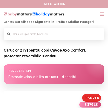
CYBEX FASHION
Centru Acreditat de Siguranta in Trafic a Micilor Pasageri
GIFT CARD
Cybex Fashion
Carucior 2 in 1 pentru copii Cavoe Axo Comfort,
Alege culoarea cadrului
Italbaby Collections
protector, reversibil cu landou
Branduri
REDUCERE 13%:
CARUCIOARE COPII
Promotie valabila in limita stocului disponibil.
SCAUNE AUTO
PROMOTIE
SCOICI AUTO
2.379 LEI