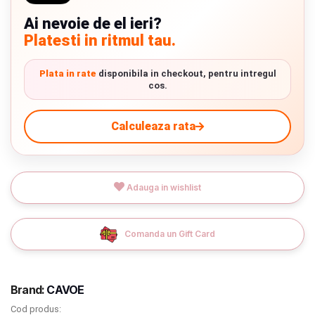
Verde cu detalii negre
5646 lei
Termeni si conditii
Ai nevoie de el ieri?
Platesti in ritmul tau.
Politica de confidentialitate
9.305 lei
TVA inclus
Plata in rate
disponibila in checkout, pentru intregul
Politica de utilizare cookie-uri
cos.
Adauga in cos
Modalitati de plata
Calculeaza rata
Politica de livrare si retur
Formular de retur
Adauga in wishlist
Garantia produselor
Instalare scaune/scoici auto
Comanda un Gift Card
ANPC
ANPC SAL
Brand:
CAVOE
Cod produs:
SOL