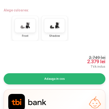
INGRIJIRE PERSONALA
Alege culoarea:
BAIE SI TOALETA
Informatii companie
Frost
Shadow
Despre noi
Blog
2.749 lei
2.379 lei
Regulament giveaway
TVA inclus
Showroom
Adauga in cos
Depozit
Chrome cu detalii negre
3246 lei
Q & A
Branduri