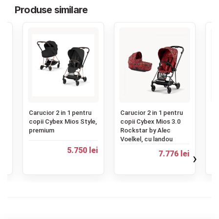
Produse similare
‹
Carucior 2 in 1 pentru
Carucior 2 in 1 pentru
Ca
copii Cybex Mios Style,
copii Cybex Mios 3.0
Lu
ip
premium
Rockstar by Alec
la
Voelkel, cu landou
5.750 lei
ei
7.776 lei
›