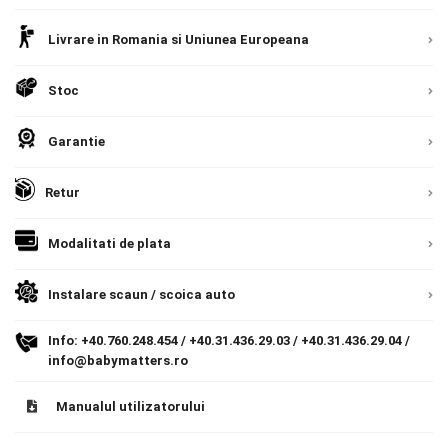
Livrare prin curier in Romania si in Uniunea
Contact
Livrare in Romania si Uniunea Europeana
Europeana. Toate comenzile sunt expediate din
Detalii
Romania, direct la client.
Detalii
Stoc
Copyright 2026 BabyMatters
Garantie
Retur
Modalitati de plata
Instalare scaun / scoica auto
Info:
+40.760.248.454
/
+40.31.436.29.03
/
+40.31.436.29.04
/
info@babymatters.ro
Manualul utilizatorului