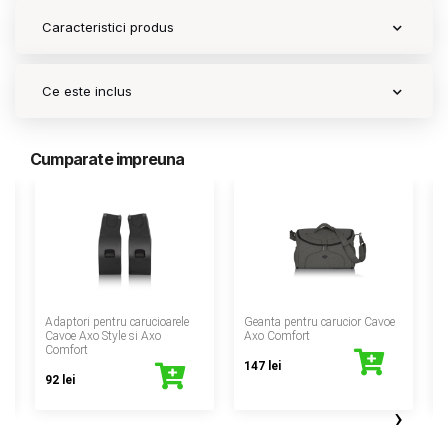
Caracteristici produs
Ce este inclus
Cumparate impreuna
‹
Adaptori pentru carucioarele
Geanta pentru carucior Cavoe
Cavoe Axo Style si Axo
Axo Comfort
Comfort
147 lei
92 lei
›