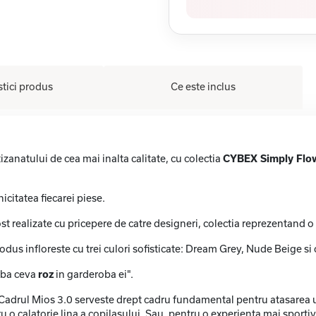
stici produs
Ce este inclus
tizanatului de cea mai inalta calitate, cu colectia
CYBEX Simply Flo
icitatea fiecarei piese.
fost realizate cu pricepere de catre designeri, colectia reprezentand 
dus infloreste cu trei culori sofisticate: Dream Grey, Nude Beige si 
aiba ceva
roz
in garderoba ei".
.. Cadrul Mios 3.0 serveste drept cadru fundamental pentru atasarea un
 o calatorie lina a copilasului. Sau, pentru o experienta mai sporti