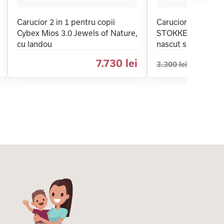
Carucior 2 in 1 pentru copii
Carucior 2 in 1 pen
Cybex Mios 3.0 Jewels of Nature,
STOKKE YOYO³, cu
cu landou
nascut si pachet d
7.730 lei
3.300 lei