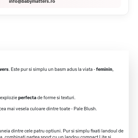
info@babymatters.ro
wers
. Este pur si simplu un basm adus la viata -
feminin
,
o explozie
perfecta
de forme si texturi.
cea mai vesela culoare dintre toate - Pale Blush.
eia dintre cele patru optiuni. Pur si simplu fixati landoul de
va, combinati partea sport cu un landou compact Lite si