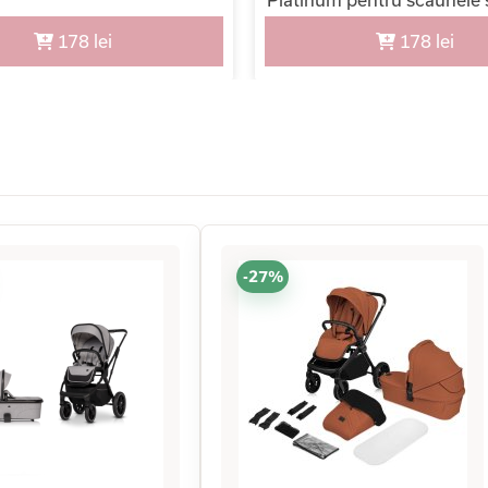
Priam si Mios
178 lei
178 lei
-27%