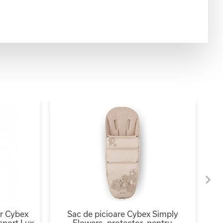
or Cybex
Sac de picioare Cybex Simply
G
sport Lux
Flowers, protector, pentru
F