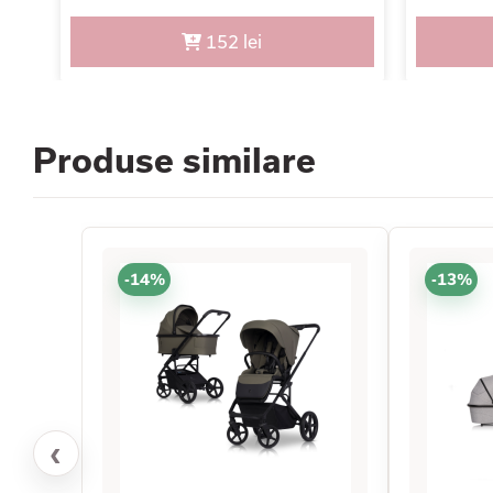
152 lei
Produse similare
-14%
-13%
‹