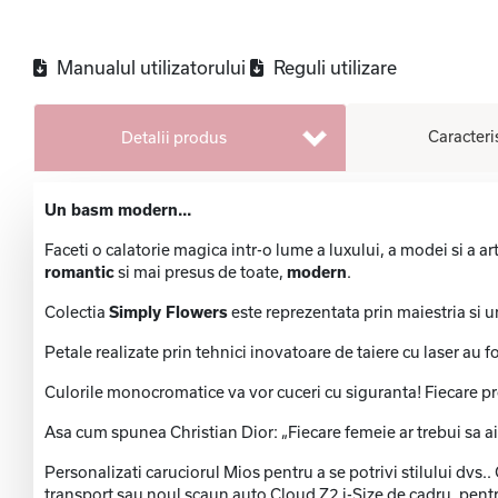
Manualul utilizatorului
Reguli utilizare
Caracteri
Detalii produs
Un basm modern...
Faceti o calatorie magica intr-o lume a luxului, a modei si a ar
romantic
si mai presus de toate,
modern
.
Colectia
Simply Flowers
este reprezentata prin maiestria si un
Petale realizate prin tehnici inovatoare de taiere cu laser au 
Culorile monocromatice va vor cuceri cu siguranta! Fiecare pro
Asa cum spunea Christian Dior: „Fiecare femeie ar trebui sa 
Personalizati caruciorul Mios pentru a se potrivi stilului dvs
transport sau noul scaun auto Cloud Z2 i-Size de cadru, pentru