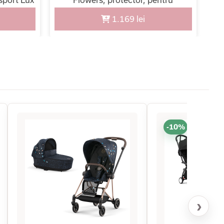
carucioarele Priam si Mios
1.169 lei
-10%
›