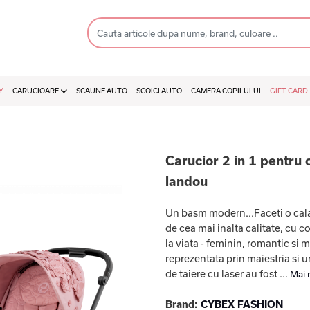
Y
CARUCIOARE
SCAUNE AUTO
SCOICI AUTO
CAMERA COPILULUI
GIFT CARD
Carucior 2 in 1 pentru
landou
Un basm modern...Faceti o calat
de cea mai inalta calitate, cu 
la viata - feminin, romantic si
reprezentata prin maiestria si u
de taiere cu laser au fost ...
Mai 
Brand:
CYBEX FASHION