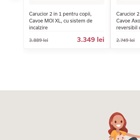
Carucior 2 in 1 pentru copii,
Carucior 2
Cavoe MOI XL, cu sistem de
Cavoe Axo
incalzire
reversibil
3.349 lei
3.889 lei
2.749 lei