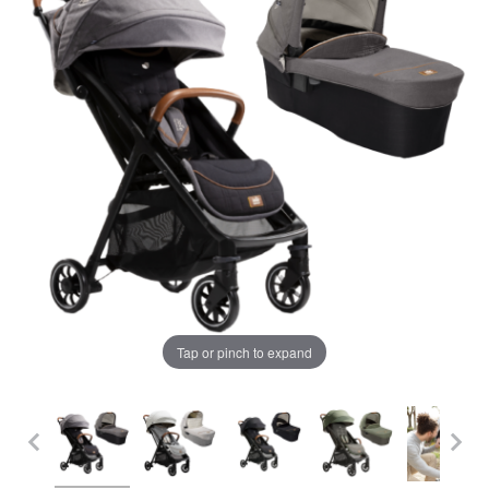
LA PLIMBARE
CAMERA COPILULUI
JUCARII
MARSUPII BEBELUSI
Chrome cu detalii negre
3246 lei
LEAGANE COPII
Verde cu detalii negre
5646 lei
BALANSOARE COPII
BABY MONITORS
Tap or pinch to expand
Alege culoarea cadrului
HRANIRE SI DIVERSIFICARE
CASA SI CURATENIE