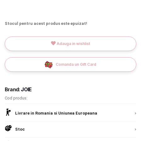
INGRIJIRE PERSONALA
BAIE SI TOALETA
Stocul pentru acest produs este epuizat!
Informatii companie
Adauga in wishlist
Despre noi
Comanda un Gift Card
Blog
Regulament giveaway
Brand:
JOIE
Showroom
Cod produs:
Chrome cu detalii negre
3246 lei
Depozit
Livrare in Romania si Uniunea Europeana
Q & A
Verde cu detalii negre
5646 lei
Stoc
Branduri