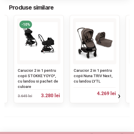
Produse similare
-10%
‹
u
Carucior 2 in 1 pentru
Carucior 2 in 1 pentru
Ca
,
copii STOKKE YOYO³,
copii Nuna TRIV Next,
co
cu landou si pachet de
cu landou LYTL
Ro
culoare
Vo
›
ei
4.269 lei
3.280 lei
3.645 lei