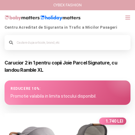
CYBEX FASHION
Centru Acreditat de Siguranta in Trafic a Micilor Pasageri
GIFT CARD
Cybex Fashion
Alege culoarea cadrului
Carucior 2 in 1 pentru copii Joie Parcel Signature, cu
Italbaby Collections
landou Ramble XL
Branduri
REDUCERE 10%:
CARUCIOARE COPII
Promotie valabila in limita stocului disponibil.
SCAUNE AUTO
1.740 LEI
SCOICI AUTO