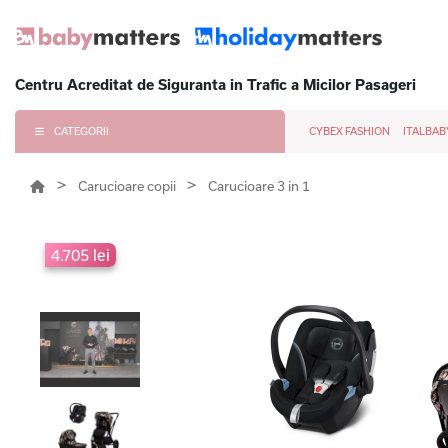
Centru Acreditat de Siguranta in Trafic a Micilor Pasageri
CATEGORII
CYBEX FASHION
ITALBAB
Carucioare copii
Carucioare 3 in 1
4.705 lei