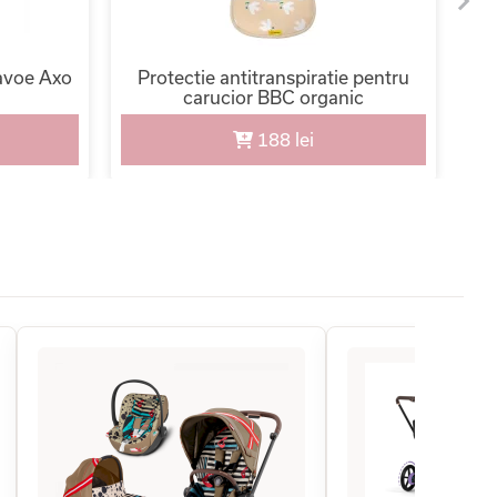
avoe Axo
Protectie antitranspiratie pentru
S
carucior BBC organic
188 lei