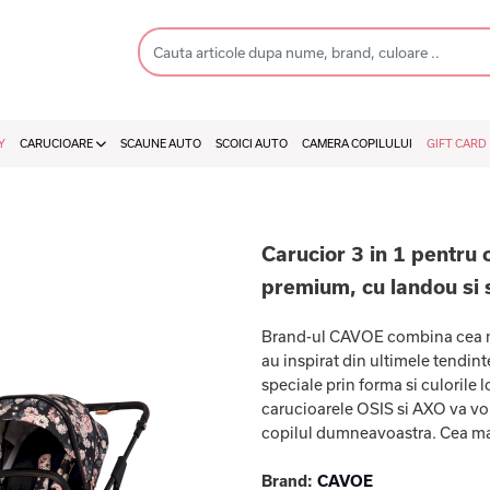
Y
CARUCIOARE
SCAUNE AUTO
SCOICI AUTO
CAMERA COPILULUI
GIFT CARD
Carucior 3 in 1 pentru 
premium, cu landou si 
Brand-ul CAVOE combina cea mai
au inspirat din ultimele tendi
speciale prin forma si culorile 
carucioarele OSIS si AXO va vor 
copilul dumneavoastra. Cea ma
Brand:
CAVOE