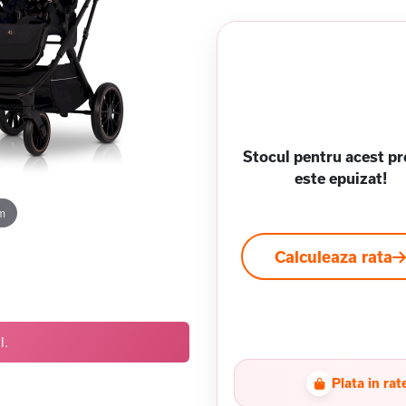
Stocul pentru acest p
este epuizat!
m
Calculeaza rata
l.
Plata in rat