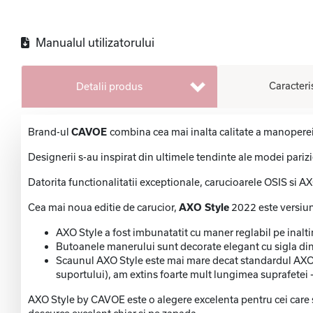
Manualul utilizatorului
Caracteri
Detalii produs
Brand-ul
CAVOE
combina cea mai inalta calitate a manoperei
Designerii s-au inspirat din ultimele tendinte ale modei pariz
Datorita functionalitatii exceptionale, carucioarele OSIS si A
Cea mai noua editie de carucior,
AXO Style
2022 este versiun
AXO Style a fost imbunatatit cu maner reglabil pe inalt
Butoanele manerului sunt decorate elegant cu sigla din
Scaunul AXO Style este mai mare decat standardul AXO Co
suportului), am extins foarte mult lungimea suprafetei 
AXO Style by CAVOE este o alegere excelenta pentru cei care su