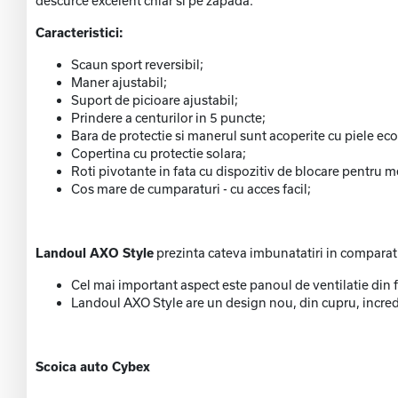
descurce excelent chiar si pe zapada.
Caracteristici:
Scaun sport reversibil;
Maner ajustabil;
Suport de picioare ajustabil;
Prindere a centurilor in 5 puncte;
Bara de protectie si manerul sunt acoperite cu piele eco
Copertina cu protectie solara;
Roti pivotante in fata cu dispozitiv de blocare pentru m
Cos mare de cumparaturi - cu acces facil;
Landoul AXO Style
prezinta cateva imbunatatiri in comparat
Cel mai important aspect este panoul de ventilatie din fa
Landoul AXO Style are un design nou, din cupru, incredi
Scoica auto Cybex