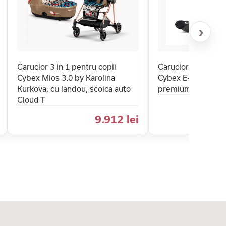
›
Carucior 3 in 1 pentru copii
Carucior 3 in 1 pen
Cybex Mios 3.0 by Karolina
Cybex E-Priam Com
Kurkova, cu landou, scoica auto
premium, cu scoic
Cloud T
9.912 lei