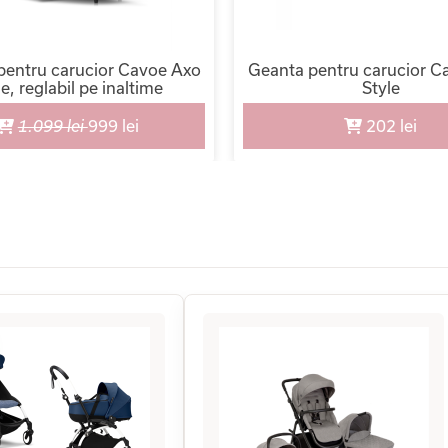
pentru carucior Cavoe Axo
Geanta pentru carucior C
le, reglabil pe inaltime
Style
1.099 lei
999 lei
202 lei