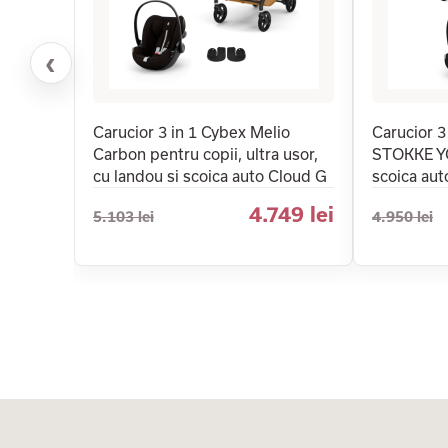
‹
Carucior 3 in 1 Cybex Melio
Carucior 3
Carbon pentru copii, ultra usor,
STOKKE YO
cu landou si scoica auto Cloud G
scoica aut
4.749 lei
5.103 lei
4.950 lei