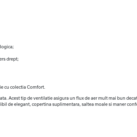
logica;
ers drept;
ie cu colectia Comfort.
ta. Acest tip de ventilatie asigura un flux de aer mult mai bun decat 
bil de elegant, copertina suplimentara, saltea moale si maner confo