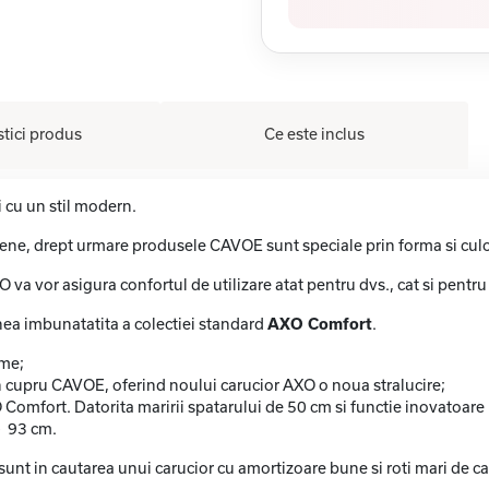
stici produs
Ce este inclus
 cu un stil modern.
iene, drept urmare produsele CAVOE sunt speciale prin forma si culor
XO va vor asigura confortul de utilizare atat pentru dvs., cat si pen
ea imbunatatita a colectiei standard
AXO Comfort
.
ime;
 cupru CAVOE, oferind noului carucior AXO o noua stralucire;
mfort. Datorita maririi spatarului de 50 cm si functie inovatoare p
- 93 cm.
nt in cautarea unui carucior cu amortizoare bune si roti mari de cauc