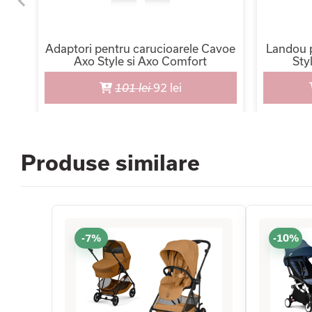
oud
Adaptori pentru carucioarele Cavoe
Landou 
uni,
Axo Style si Axo Comfort
Sty
101 lei
92 lei
Produse similare
-7%
-10%