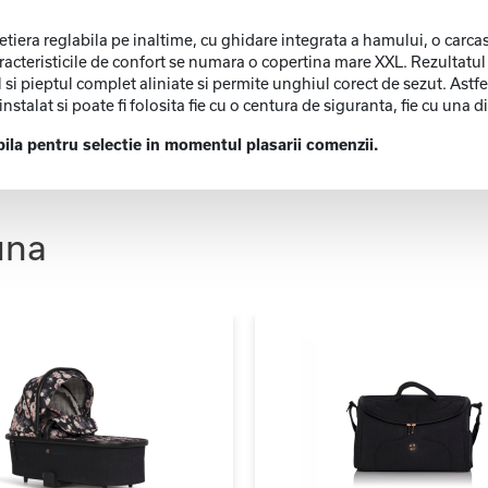
tetiera reglabila pe inaltime, cu ghidare integrata a hamului, o carcas
aracteristicile de confort se numara o copertina mare XXL. Rezultatul
 si pieptul complet aliniate si permite unghiul corect de sezut. Astfel
stalat si poate fi folosita fie cu o centura de siguranta, fie cu una d
bila pentru selectie in momentul plasarii comenzii.
una