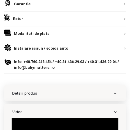
Garantie
Europeana. Toate comenzile sunt expediate din
Detalii
Termeni si conditii
9.305 lei
Romania, direct la client.
Detalii
TVA inclus
Retur
Politica de confidentialitate
Adauga in cos
Politica de utilizare cookie-uri
Modalitati de plata
Modalitati de plata
Instalare scaun / scoica auto
Politica de livrare si retur
Info:
+40.760.248.454
/
+40.31.436.29.03
/
+40.31.436.29.04
/
info@babymatters.ro
Formular de retur
Garantia produselor
Detalii produs
Instalare scaune/scoici auto
ANPC
Video
ANPC SAL
SOL