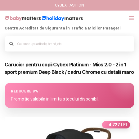
CYBEX FASHION
Centru Acreditat de Siguranta in Trafic a Micilor Pasageri
GIFT CARD
Cybex Fashion
Alege culoarea cadrului
Carucior pentru copii Cybex Platinum - Mios 2.0 - 2 in 1
Italbaby Collections
sport premium Deep Black / cadru Chrome cu detalii maro
Branduri
REDUCERE 8%:
CARUCIOARE COPII
Promotie valabila in limita stocului disponibil.
SCAUNE AUTO
4.727 LEI
SCOICI AUTO