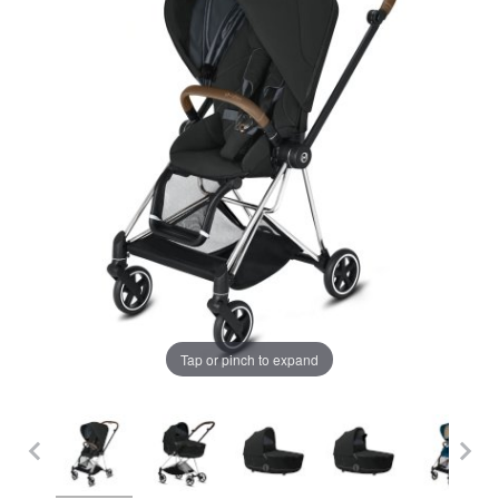
LA PLIMBARE
CAMERA COPILULUI
JUCARII
MARSUPII BEBELUSI
Chrome cu detalii negre
3246 lei
LEAGANE COPII
Verde cu detalii negre
5646 lei
BALANSOARE COPII
BABY MONITORS
Alege culoarea cadrului
Tap or pinch to expand
HRANIRE SI DIVERSIFICARE
CASA SI CURATENIE