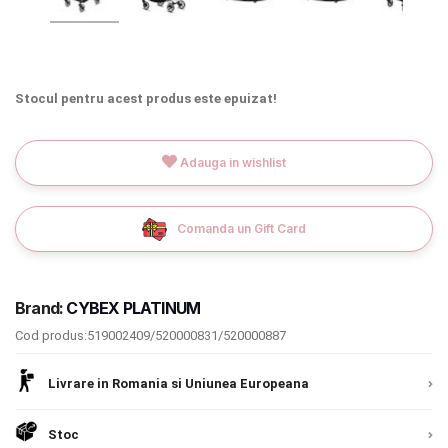
INGRIJIRE PERSONALA
BAIE SI TOALETA
Stocul pentru acest produs este epuizat!
Informatii companie
Adauga in wishlist
Despre noi
Blog
Comanda un Gift Card
Regulament giveaway
Brand:
CYBEX PLATINUM
Showroom
Cod produs:519002409/520000831/520000887
Chrome cu detalii negre
3246 lei
Depozit
Livrare in Romania si Uniunea Europeana
Q & A
Verde cu detalii negre
5646 lei
Branduri
Stoc