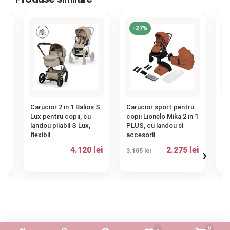
-27%
‹
u
Carucior 2 in 1 Balios S
Carucior sport pentru
Ca
0
Lux pentru copii, cu
copii Lionelo Mika 2 in 1
co
landou pliabil S Lux,
PLUS, cu landou si
pr
flexibil
accesorii
5.
ei
4.120 lei
2.275 lei
›
3.105 lei