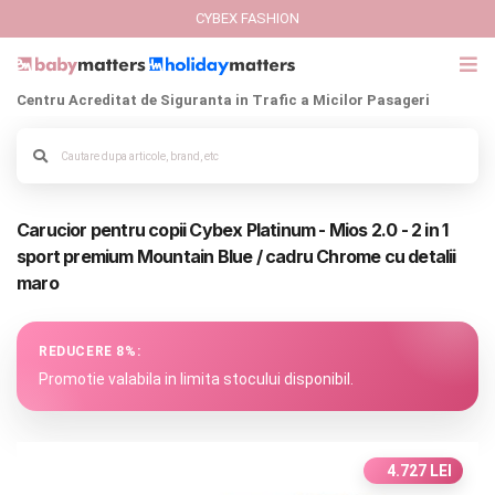
CYBEX FASHION
Centru Acreditat de Siguranta in Trafic a Micilor Pasageri
GIFT CARD
Cybex Fashion
Alege culoarea cadrului
Carucior pentru copii Cybex Platinum - Mios 2.0 - 2 in 1
Italbaby Collections
sport premium Mountain Blue / cadru Chrome cu detalii
maro
Branduri
CARUCIOARE COPII
REDUCERE 8%:
Promotie valabila in limita stocului disponibil.
SCAUNE AUTO
SCOICI AUTO
4.727 LEI