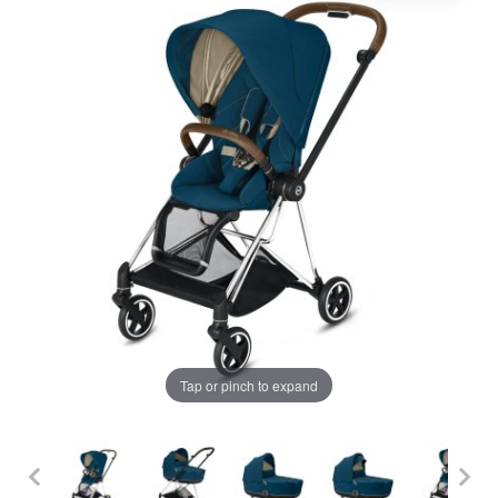
LA PLIMBARE
CAMERA COPILULUI
JUCARII
MARSUPII BEBELUSI
Chrome cu detalii negre
3246 lei
LEAGANE COPII
Verde cu detalii negre
5646 lei
BALANSOARE COPII
BABY MONITORS
Alege culoarea cadrului
Tap or pinch to expand
HRANIRE SI DIVERSIFICARE
CASA SI CURATENIE