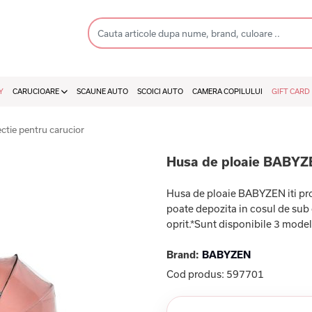
Y
CARUCIOARE
SCAUNE AUTO
SCOICI AUTO
CAMERA COPILULUI
GIFT CARD
ctie pentru carucior
Husa de ploaie BABYZ
Husa de ploaie BABYZEN iti pro
poate depozita in cosul de sub 
oprit.*Sunt disponibile 3 model
Brand:
BABYZEN
Cod produs:
597701