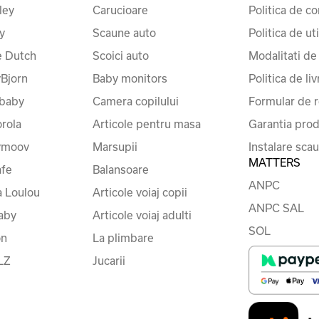
ley
Carucioare
Politica de co
y
Scaune auto
Politica de ut
le Dutch
Scoici auto
Modalitati de
Bjorn
Baby monitors
Politica de liv
baby
Camera copilului
Formular de r
rola
Articole pentru masa
Garantia prod
ymoov
Marsupii
Instalare sca
MATTERS
fe
Balansoare
ANPC
a Loulou
Articole voiaj copii
ANPC SAL
baby
Articole voiaj adulti
SOL
on
La plimbare
LZ
Jucarii