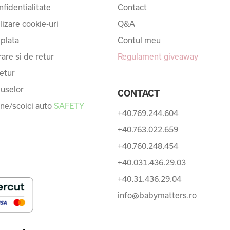
nfidentialitate
Contact
ilizare cookie-uri
Q&A
 plata
Contul meu
rare si de retur
Regulament giveaway
etur
uselor
CONTACT
une/scoici auto
SAFETY
+40.769.244.604
+40.763.022.659
+40.760.248.454
+40.031.436.29.03
+40.31.436.29.04
info@babymatters.ro