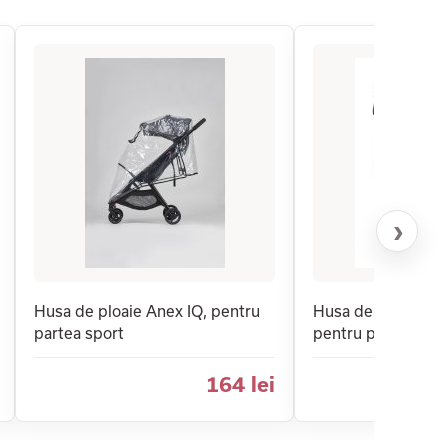
›
Husa de ploaie Anex IQ, pentru
Husa de ploaie B
partea sport
pentru pachet nou
164 lei