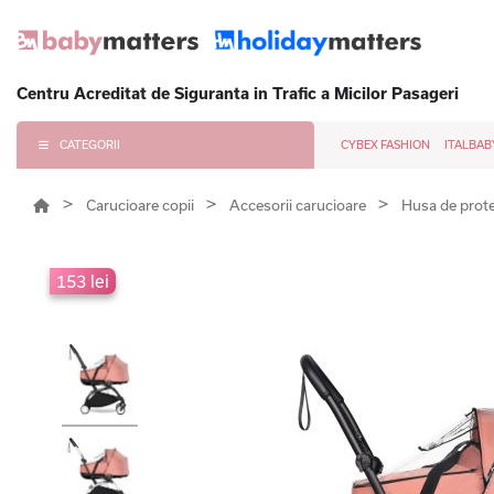
Centru Acreditat de Siguranta in Trafic a Micilor Pasageri
CATEGORII
CYBEX FASHION
ITALBAB
Carucioare copii
Accesorii carucioare
Husa de prote
153 lei