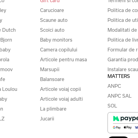
co
Gift card
Termeni si con
ley
Carucioare
Politica de co
y
Scaune auto
Politica de ut
le Dutch
Scoici auto
Modalitati de
Bjorn
Baby monitors
Politica de liv
baby
Camera copilului
Formular de r
rola
Articole pentru masa
Garantia prod
ymoov
Marsupii
Instalare sca
MATTERS
fe
Balansoare
ANPC
a Loulou
Articole voiaj copii
ANPC SAL
baby
Articole voiaj adulti
SOL
on
La plimbare
LZ
Jucarii