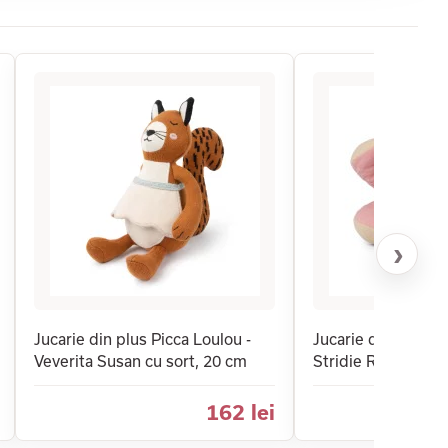
›
Jucarie din plus Picca Loulou -
Jucarie din plus Pi
Veverita Susan cu sort, 20 cm
Stridie Roz 30 cm
162 lei