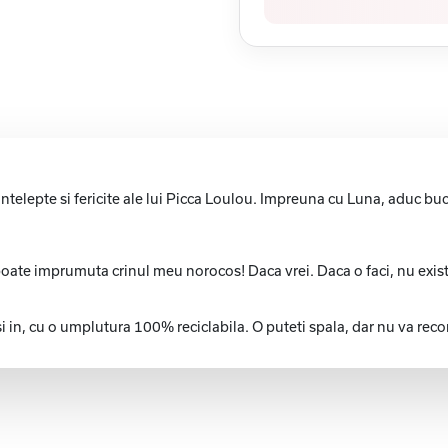
telepte si fericite ale lui Picca Loulou. Impreuna cu Luna, aduc bucuri
te imprumuta crinul meu norocos! Daca vrei. Daca o faci, nu exista ni
si in, cu o umplutura 100% reciclabila. O puteti spala, dar nu va r