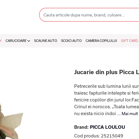
Y
CARUCIOARE
SCAUNE AUTO
SCOICI AUTO
CAMERA COPILULUI
GIFT CARD
Jucarie din plus Picca 
Petrecerile sub lumina lunii su
traiesc fapturile intelepte si f
fericire copiilor din jurul lor
Crinul ei norocos. „Toata lume
nu exista nicio indoi ...
Mai mult
Brand:
PICCA LOULOU
Cod produs:
25215049