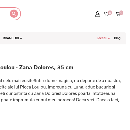
BRANDURI
Locatii
Blog
Loulou - Zana Dolores, 35 cm
nt cele mai reusite!Intr-o lume magica, nu departe de a noastra,
ericite ale lui Picca Loulou. Impreuna cu Luna, aduc bucurie si
.Faceti cunostinta cu Zana Dolores!Dolores poarta intotdeauna
a poate imprumuta crinul meu norocos! Daca vrei. Daca o faci,