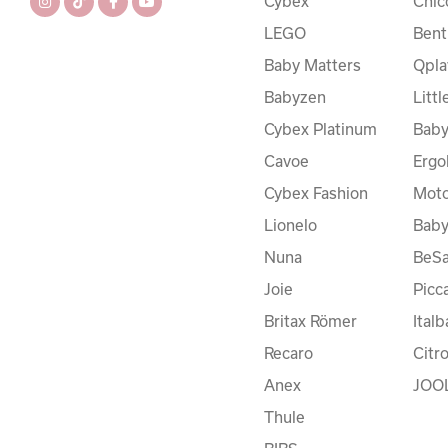
Cybex
Chic
LEGO
Bent
Baby Matters
Qpla
Babyzen
Litt
Cybex Platinum
Baby
Cavoe
Ergo
Cybex Fashion
Moto
Lionelo
Bab
Nuna
BeSa
Joie
Picc
Britax Römer
Ital
Recaro
Citr
Anex
JOO
Thule