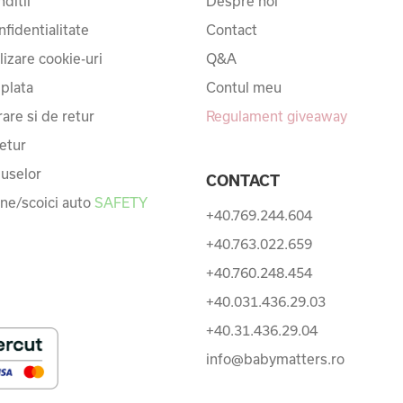
ditii
Despre noi
nfidentialitate
Contact
ilizare cookie-uri
Q&A
 plata
Contul meu
rare si de retur
Regulament giveaway
etur
uselor
CONTACT
une/scoici auto
SAFETY
+40.769.244.604
+40.763.022.659
+40.760.248.454
+40.031.436.29.03
+40.31.436.29.04
info@babymatters.ro