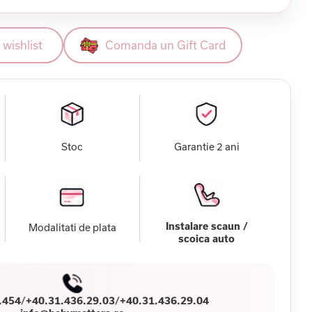
wishlist
Comanda un Gift Card
Stoc
Garantie 2 ani
Instalare scaun /
Modalitati de plata
scoica auto
.454
/
+40.31.436.29.03
/
+40.31.436.29.04