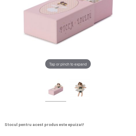
LA PLIMBARE
CAMERA COPILULUI
JUCARII
Chrome cu detalii negre
3246 lei
MARSUPII BEBELUSI
Tap or pinch to expand
Verde cu detalii negre
5646 lei
LEAGANE COPII
BALANSOARE COPII
Alege culoarea cadrului
BABY MONITORS
HRANIRE SI DIVERSIFICARE
Stocul pentru acest produs este epuizat!
CASA SI CURATENIE