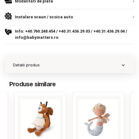
9.305 lei
Modalitati de plata
TVA inclus
Termeni si conditii
Instalare scaun / scoica auto
Politica de confidentialitate
Adauga in cos
Info:
+40.760.248.454
/
+40.31.436.29.03
/
+40.31.436.29.04
/
Politica de utilizare cookie-uri
info@babymatters.ro
Modalitati de plata
Politica de livrare si retur
Detalii produs
Formular de retur
Produse similare
Garantia produselor
Instalare scaune/scoici auto
ANPC
ANPC SAL
SOL