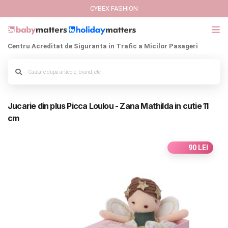
CYBEX FASHION
Centru Acreditat de Siguranta in Trafic a Micilor Pasageri
GIFT CARD
Alege culoarea cadrului
Cybex Fashion
Jucarie din plus Picca Loulou - Zana Mathilda in cutie 11
Italbaby Collections
cm
Branduri
90 LEI
CARUCIOARE COPII
SCAUNE AUTO
SCOICI AUTO