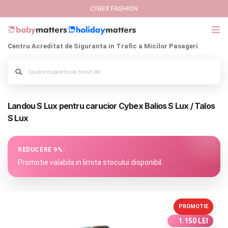
CYBEX FASHION
Centru Acreditat de Siguranta in Trafic a Micilor Pasageri
GIFT CARD
Cybex Fashion
Landou S Lux pentru carucior Cybex Balios S Lux / Talos
Italbaby Collections
Alege culoarea cadrului
S Lux
Branduri
REDUCERE 9%:
CARUCIOARE COPII
Promotie valabila in limita stocului disponibil.
SCAUNE AUTO
PROMOTIE
SCOICI AUTO
1.150 LEI