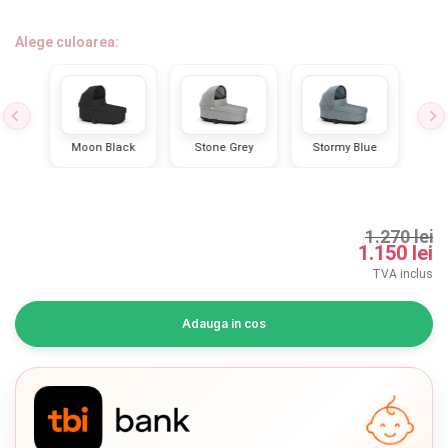
INGRIJIRE PERSONALA
Alege culoarea:
BAIE SI TOALETA
Informatii companie
een
Moon Black
Stone Grey
Stormy Blue
Oc
Despre noi
Blog
1.270 lei
1.150 lei
Regulament giveaway
TVA inclus
Showroom
Adauga in cos
Depozit
Chrome cu detalii negre
3246 lei
Q & A
Branduri