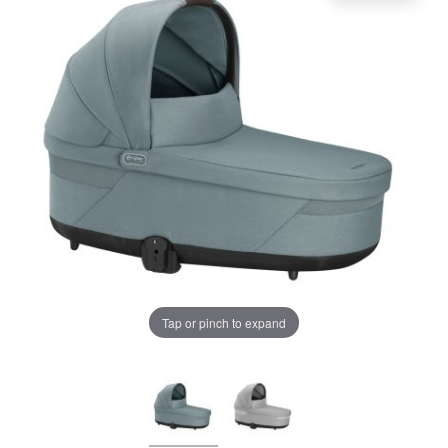
LA PLIMBARE
CAMERA COPILULUI
JUCARII
MARSUPII BEBELUSI
LEAGANE COPII
Chrome cu detalii negre
3246 lei
BALANSOARE COPII
Verde cu detalii negre
5646 lei
BABY MONITORS
Tap or pinch to expand
HRANIRE SI DIVERSIFICARE
Alege culoarea cadrului
CASA SI CURATENIE