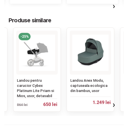
›
Produse similare
-25%
‹
u
Landou pentru
Landou Anex Modu,
La
carucior Cybex
captuseala ecologica
ca
Platinum Lite Priam si
din bambus, usor
er
Mios, usor, detasabil
›
ei
1.249 lei
1.
650 lei
864 lei