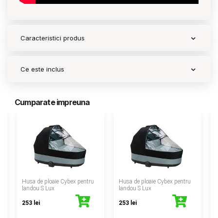
Caracteristici produs
Ce este inclus
Cumparate impreuna
‹
Husa de ploaie Cybex pentru
Husa de ploaie Cybex pentru
landou S Lux
landou S Lux
253 lei
253 lei