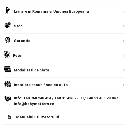
Contact
Livrare prin curier in Romania si in Uniunea
Livrare in Romania si Uniunea Europeana
Europeana. Toate comenzile sunt expediate din
Detalii
Romania, direct la client.
Detalii
Stoc
Copyright 2026 BabyMatters
Garantie
Retur
Modalitati de plata
Instalare scaun / scoica auto
Info:
+40.760.248.454
/
+40.31.436.29.03
/
+40.31.436.29.04
/
info@babymatters.ro
Manualul utilizatorului