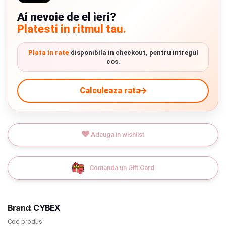
Verde cu detalii negre
5646 lei
Termeni si conditii
Ai nevoie de el ieri?
Platesti in ritmul tau.
Politica de confidentialitate
9.305 lei
TVA inclus
Plata in rate
disponibila in checkout, pentru intregul
Politica de utilizare cookie-uri
cos.
Adauga in cos
Modalitati de plata
Calculeaza rata
Politica de livrare si retur
Formular de retur
Adauga in wishlist
Garantia produselor
Instalare scaune/scoici auto
Comanda un Gift Card
ANPC
ANPC SAL
Brand:
CYBEX
Cod produs:
SOL