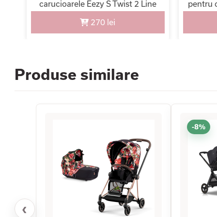
uni,
carucioarele Eezy S Twist 2 Line
pentru 
270 lei
Produse similare
-8%
‹