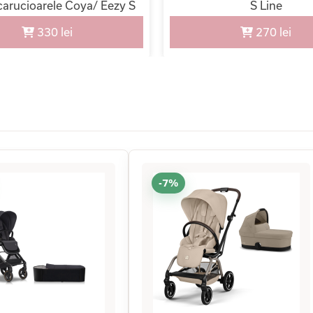
carucioarele Coya/ Eezy S
S Line
Line/ Beezy/ Orfeo
330 lei
270 lei
-7%