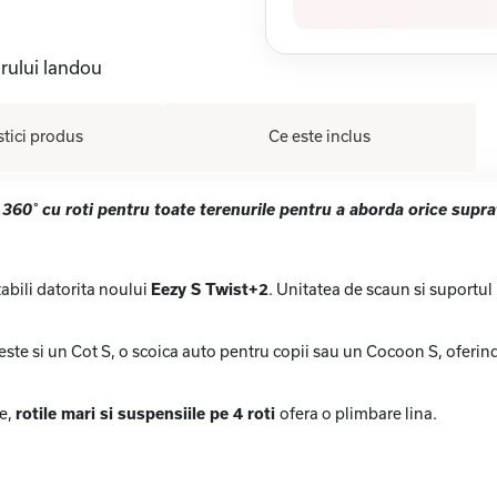
rului landou
stici produs
Ce este inclus
360˚ cu roti pentru toate terenurile pentru a aborda orice supra
tabili datorita noului
Eezy S Twist+2
. Unitatea de scaun si suportul 
este si un Cot S, o scoica auto pentru copii sau un Cocoon S, oferind 
se,
rotile mari si suspensiile pe 4 roti
ofera o plimbare lina.