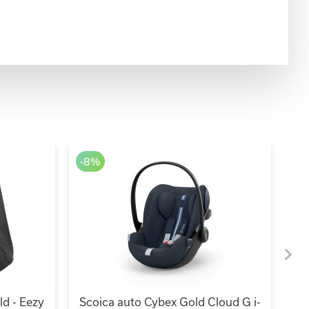
-8%
-
ld - Eezy
Scoica auto Cybex Gold Cloud G i-
Sc