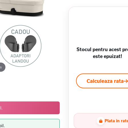
Stocul pentru acest p
este epuizat!
m
Calculeaza rata
l.
Plata in rat
il.