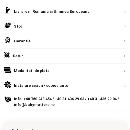
Contact
Livrare in Romania si Uniunea Europeana
Stoc
Copyright 2026 BabyMatters
Garantie
Retur
Modalitati de plata
Instalare scaun / scoica auto
Info:
+40.760.248.454
/
+40.31.436.29.03
/
+40.31.436.29.04
/
info@babymatters.ro