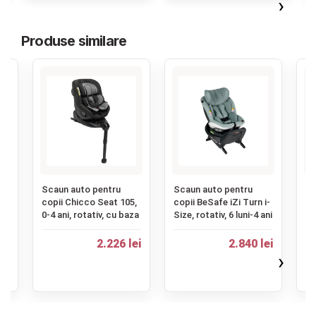
›
Produse similare
‹
Scaun auto pentru
Scaun auto pentru
Sc
,
copii Chicco Seat 105,
copii BeSafe iZi Turn i-
co
0-
0-4 ani, rotativ, cu baza
Size, rotativ, 6 luni-4 ani
Pr
er
36
2.226 lei
2.840 lei
ei
›
2.