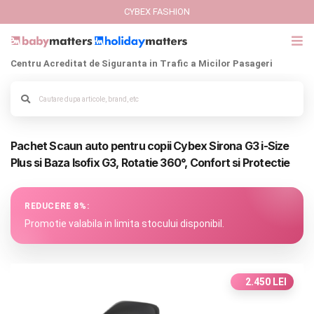
CYBEX FASHION
Centru Acreditat de Siguranta in Trafic a Micilor Pasageri
GIFT CARD
Cybex Fashion
Alege culoarea cadrului
Pachet Scaun auto pentru copii Cybex Sirona G3 i-Size
Italbaby Collections
Plus si Baza Isofix G3, Rotatie 360°, Confort si Protectie
Branduri
REDUCERE 8%:
CARUCIOARE COPII
Promotie valabila in limita stocului disponibil.
SCAUNE AUTO
2.450 LEI
SCOICI AUTO