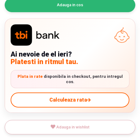
INGRIJIRE PERSONALA
Adauga in cos
BAIE SI TOALETA
Informatii companie
Ai nevoie de el ieri?
Despre noi
Platesti in ritmul tau.
Blog
Plata in rate
disponibila in checkout, pentru intregul
cos.
Regulament giveaway
Showroom
Calculeaza rata
Chrome cu detalii negre
3246 lei
Depozit
Q & A
Verde cu detalii negre
5646 lei
Livrare prin curier in Romania si in Uniunea
Adauga in wishlist
Europeana. Toate comenzile sunt expediate din
Branduri
Detalii