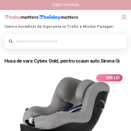
CYBEX FASHION
Centru Acreditat de Siguranta in Trafic a Micilor Pasageri
GIFT CARD
Alege culoarea cadrului
Cybex Fashion
Husa de vara Cybex Gold, pentru scaun auto Sirona Gi
Italbaby Collections
Branduri
305 LEI
CARUCIOARE COPII
SCAUNE AUTO
SCOICI AUTO